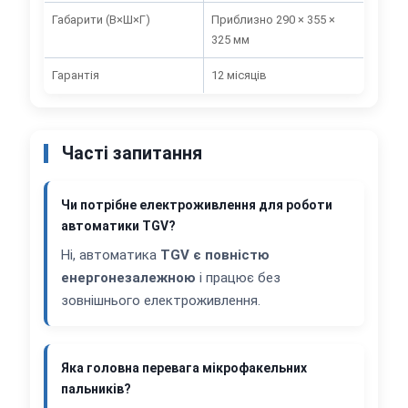
Габарити (В×Ш×Г)
Приблизно 290 × 355 ×
325 мм
Гарантія
12 місяців
Часті запитання
Чи потрібне електроживлення для роботи
автоматики TGV?
Ні, автоматика
TGV є повністю
енергонезалежною
і працює без
зовнішнього електроживлення.
Яка головна перевага мікрофакельних
пальників?