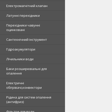
Електромагнітний клапан
Латунні перехідники
Перехідники чавунні
оцинковані
Сантехнічний інструмент
Гідроакумулятори
Лічильники води
Баки розширювальні для
опалення
Електричні
обігрівачі,конвектори
Рідина для систем опалення
(антифриз)
Фільтри для води