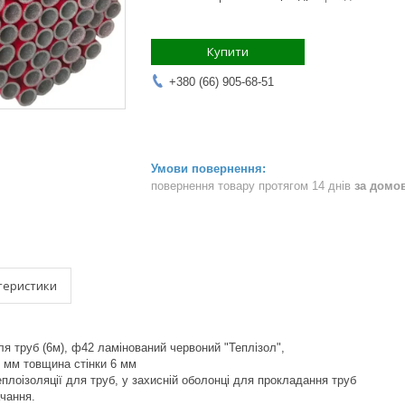
Купити
+380 (66) 905-68-51
повернення товару протягом 14 днів
за домо
теристики
 труб (6м), ф42 ламінований червоний "Теплізол",
2 мм товщина стінки 6 мм
плоізоляції для труб, у захисній оболонці для прокладання труб
чання.