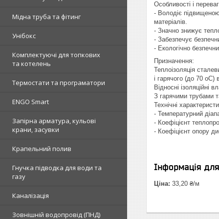
Особливості і переваг
- Володіє підвищеною
Мідна труба та фітинг
матеріалів.
- Значно знижує тепло
Унібокс
- Забезпечує безпечн
- Екологічно безпечни
Комплектуючі для топкових
Призначення:
та котелень
Теплоізоляція сталев
і гарячого (до 70 oC)
Термостати та програматори
Відносні ізоляційні 
З гарячими трубами т
ENGO Smart
Технічні характеристи
- Температурний діапа
Запірна арматура, кульові
- Коефіцієнт теплопро
крани, засувки
- Коефіцієнт опору ди
Крапельний полив
Інформація дл
Гнучка підводка для води та
газу
Ціна:
33,20 ₴/м
Каналізація
Зовнішній водопровід (ПНД)