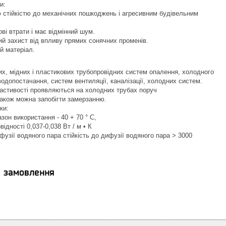
и:
 стійкістю до механічних пошкоджень і агресивним будівельним
ві втрати і має відмінний шум.
ий захист від впливу прямих сонячних променів.
й матеріал.
их, мідних і пластикових трубопровідних систем опалення, холодного
 водопостачання, систем вентиляції, каналізації, холодних систем.
властивості проявляються на холодних трубах поруч
акож можна запобігти замерзанню.
ки:
зон використання - 40 + 70 ° C,
відності 0,037-0,038 Вт / м • К
фузії водяного пара стійкість до дифузії водяного пара > 3000
я замовлення