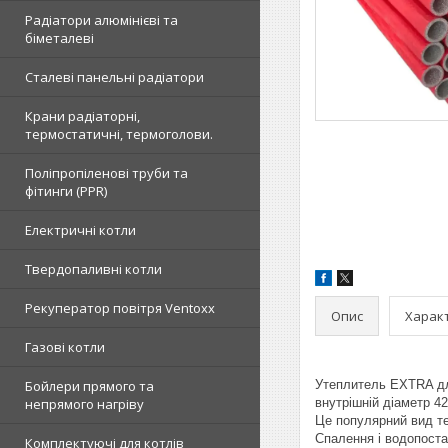
Радіатори алюмінієві та
біметалеві
Сталеві панельні радіатори
Крани радіаторні,
термостатичні, термоголови.
Поліпропіленові труби та
фітинги (PPR)
Електричні котли
Твердопаливні котли
Рекуператор повітря Ventoxx
Опис
Харак
Газові котли
Бойлери прямого та
Утеплитель EXTRA для
непрямого нагріву
внутрішній діаметр 4
Це популярний вид те
Спалення і водопоста
Комплектуючі для котлів