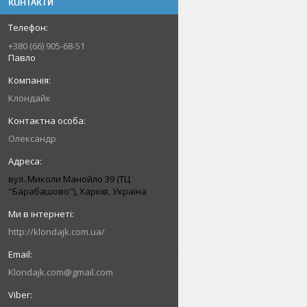
КОНТАКТИ
+380 (66) 905-68-51
Павло
Клондайк
Олександр
вул. Миколи Манойло 39 (ТЦ
"Барабашово"), Харків, Україна
http://klondajk.com.ua/
Klondajk.com@gmail.com