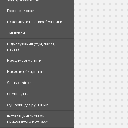
Газові колонки
Пластинчасті теплообмінники
Змішувачі
Підмотування (фум, пакля,
паста)
Неодимові магніти
Насосне обладнання
Salus controls
Спецвзуття
Сушарки для рушників
Інсталяційні системи
прихованого монтажу