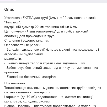
Опис
Утеплювач EXTRA для труб (6мм), ф22 ламінований синій
"Теплізол",
внутрішній діаметр 22 мм товщина стінки 6 мм
Це популярний вид теплоізоляції для труб, у захисній
оболонці для прокладання труб
Спалення і водопостачання.
Особливості і переваги:
- Володіє підвищеною стійкістю до механічних пошкоджень і
агресивним будівельним
матеріалів.
- Значно знижує теплові втрати і має відмінний шум.
- Забезпечує безпечний захист від впливу прямих сонячних
променів.
- Екологічно безпечний матеріал.
Призначення:
Теплоізоляція сталевих, мідних і пластикових трубопровідних
систем опалення, холодного
і гарячого (до 70 oC) водопостачання, систем вентиляції,
каналізації, холодних систем.
Відносні ізоляційні властивості проявляються на холодних