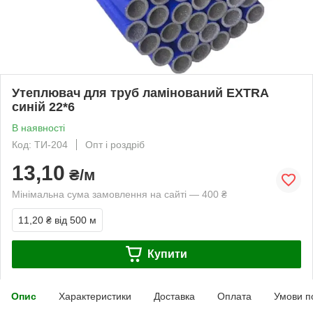
Утеплювач для труб ламінований EXTRA
синій 22*6
В наявності
Код: ТИ-204
Опт і роздріб
13,10
₴/м
Мінімальна сума замовлення на сайті — 400 ₴
11,20 ₴
від 500 м
Купити
Опис
Характеристики
Доставка
Оплата
Умови п