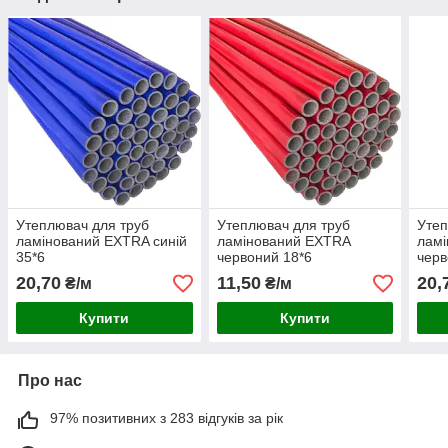
Утеплювач для труб
Утеплювач для труб
Утеп
ламінований EXTRA синій
ламінований EXTRA
лам
35*6
червоний 18*6
черв
20,70
11,50
20,
₴/м
₴/м
Купити
Купити
Про нас
97% позитивних з 283 відгуків за рік