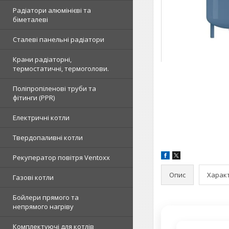
Радіатори алюмінієві та
біметалеві
Сталеві панельні радіатори
Крани радіаторні,
термостатичні, термоголови.
Поліпропіленові труби та
фітинги (PPR)
Електричні котли
Твердопаливні котли
Рекуператор повітря Ventoxx
Опис
Харак
Газові котли
Бойлери прямого та
непрямого нагріву
Комплектуючі для котлів