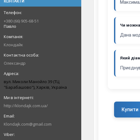
КОНТАКТИ
Максимал
+380 (66) 905-68-51
Чи можна
Павло
Дана мод
Клондайк
Який діа
Олександр
Приєднув
вул. Миколи Манойло 39 (ТЦ
"Барабашово"), Харків, Україна
http://klondajk.com.ua/
Купити 
Klondajk.com@gmail.com