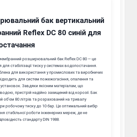
рювальний бак вертикальний
нний Reflex DC 80 синій для
остачання
мембранний розширювальний бак Reflex DC 80 — це
я для стабілізації тиску у системах водопостачання.
лена для використання у промислових та виробничих
 підходить для систем пожежогасіння, опалення та
установок. Завдяки якісним матеріалам, що
водою, пристрій надійно захищений від корозії. Бак
й об'єм 80 літрів та розрахований на тривалу
ри робочому тиску до 10 бар. Це оптимальний вибір
ня стабільної роботи інженерних мереж, де не
дповідність стандарту DIN 1988.