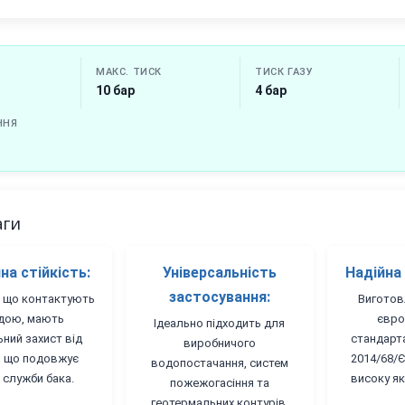
МАКС. ТИСК
ТИСК ГАЗУ
10 бар
4 бар
ННЯ
аги
на стійкість:
Універсальність
Надійна
застосування:
і, що контактують
Виготов
дою, мають
євро
Ідеально підходить для
ьний захист від
стандарт
виробничого
ї, що подовжує
2014/68/Є
водопостачання, систем
 служби бака.
високу як
пожежогасіння та
геотермальних контурів.