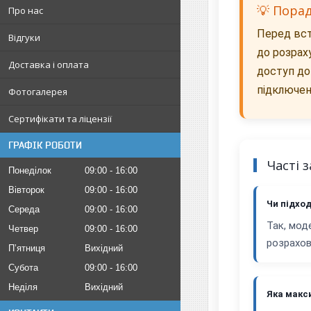
💡 Пора
Про нас
Перед вст
Відгуки
до розрах
Доставка і оплата
доступ до
підключен
Фотогалерея
Сертифікати та ліцензії
ГРАФІК РОБОТИ
Часті 
Понеділок
09:00
16:00
Вівторок
09:00
16:00
Чи підхо
Середа
09:00
16:00
Так, мод
Четвер
09:00
16:00
розрахов
Пʼятниця
Вихідний
Субота
09:00
16:00
Неділя
Вихідний
Яка макс