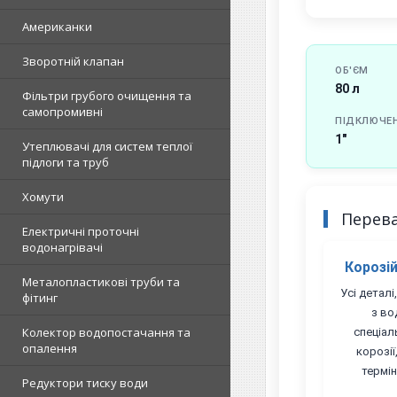
Американки
Зворотній клапан
ОБ'ЄМ
80 л
Фільтри грубого очищення та
самопромивні
ПІДКЛЮЧЕ
1"
Утеплювачі для систем теплої
підлоги та труб
Хомути
Перев
Електричні проточні
водонагрівачі
Корозій
Металопластикові труби та
Усі детал
фітинг
з во
Колектор водопостачання та
спеціал
опалення
корозі
термін
Редуктори тиску води