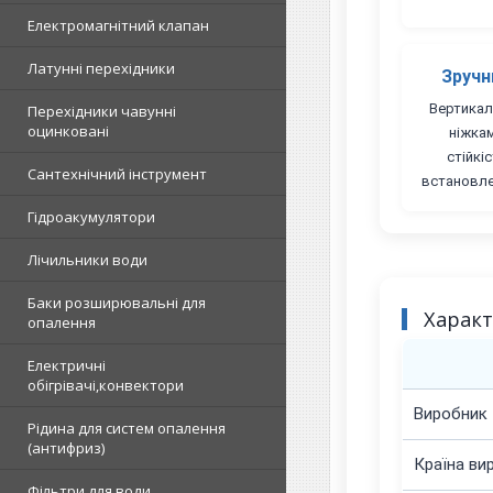
Електромагнітний клапан
Латунні перехідники
Зручн
Вертикал
Перехідники чавунні
оцинковані
ніжка
стійкіс
Сантехнічний інструмент
встановле
Гідроакумулятори
Лічильники води
Баки розширювальні для
Харак
опалення
Електричні
обігрівачі,конвектори
Виробник
Рідина для систем опалення
(антифриз)
Країна ви
Фільтри для води