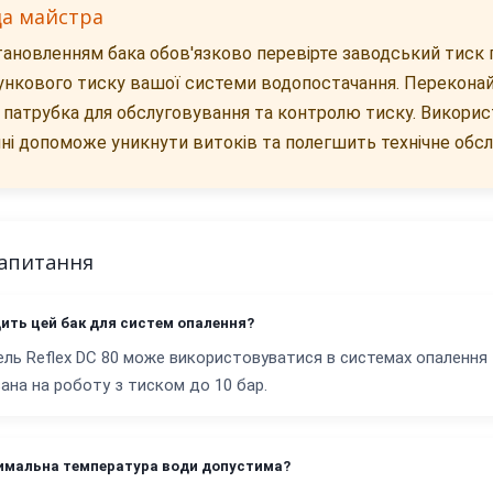
да майстра
ановленням бака обов'язково перевірте заводський тиск га
ункового тиску вашої системи водопостачання. Переконай
 патрубка для обслуговування та контролю тиску. Використ
ні допоможе уникнути витоків та полегшить технічне обс
запитання
дить цей бак для систем опалення?
ель Reflex DC 80 може використовуватися в системах опалення 
ана на роботу з тиском до 10 бар.
имальна температура води допустима?