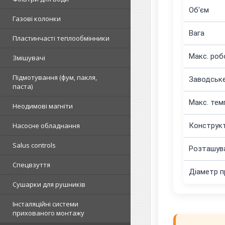
Об'єм
Газові колонки
Вага
Пластинчасті теплообмінники
Макс. роб
Змішувачі
Підмотування (фум, пакля,
Заводське
паста)
Макс. тем
Неодимові магніти
Конструк
Насосне обладнання
Salus controls
Розташув
Спецвзуття
Діаметр п
Сушарки для рушників
Інсталяційні системи
прихованого монтажу