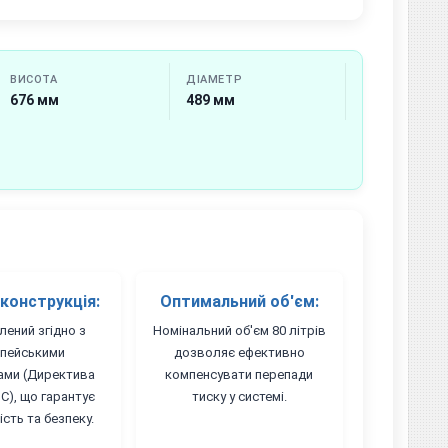
ВИСОТА
ДІАМЕТР
676 мм
489 мм
 конструкція:
Оптимальний об'єм:
лений згідно з
Номінальний об'єм 80 літрів
пейськими
дозволяє ефективно
ами (Директива
компенсувати перепади
С), що гарантує
тиску у системі.
ість та безпеку.