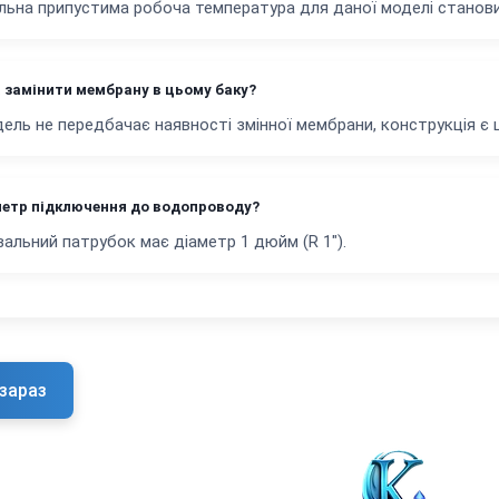
ьна припустима робоча температура для даної моделі станови
 замінити мембрану в цьому баку?
ель не передбачає наявності змінної мембрани, конструкція є ц
метр підключення до водопроводу?
альний патрубок має діаметр 1 дюйм (R 1").
зараз