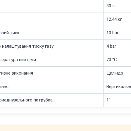
80 л
12.44 кг
очий тиск
10 bar
 налаштування тиску газу
4 bar
пература системи
70 °C
тивне виконання
Циліндр
ання
Вертикальне
риєднувального патрубка
1"