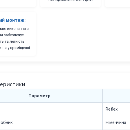
ий монтаж:
ьне виконання з
ми забезпечує
ть та легкість
ння у приміщенні.
теристики
Параметр
Reflex
робник
Німеччина