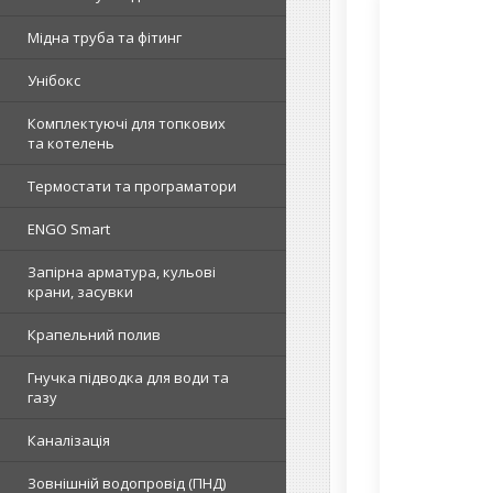
Мідна труба та фітинг
Унібокс
Комплектуючі для топкових
та котелень
Термостати та програматори
ENGO Smart
Запірна арматура, кульові
крани, засувки
Крапельний полив
Гнучка підводка для води та
газу
Каналізація
Зовнішній водопровід (ПНД)