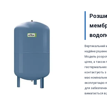
Розши
мембра
водоп
Вертикальний 
надійне рішенн
Модель розроб
цілях, а також
геотермальних 
контактують з 
має номінальни
експлуатацію п
для забезпечен
вимагається ві