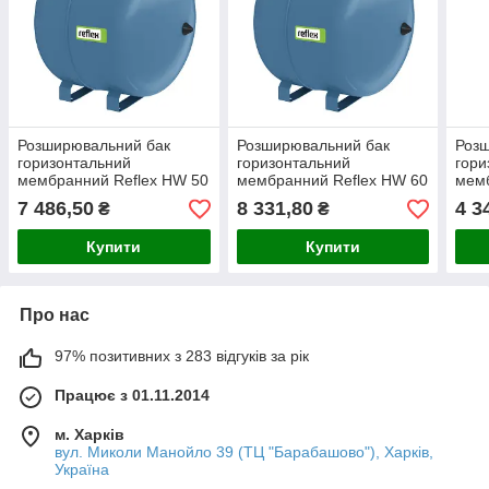
Розширювальний бак
Розширювальний бак
Роз
горизонтальний
горизонтальний
гори
мембранний Reflex HW 50
мембранний Reflex HW 60
мемб
синій для водопостачання
синій для водопостачання
сині
7 486,50
8 331,80
4 3
₴
₴
Купити
Купити
Про нас
97% позитивних з 283 відгуків за рік
Працює з 01.11.2014
м. Харків
вул. Миколи Манойло 39 (ТЦ "Барабашово"), Харків,
Україна