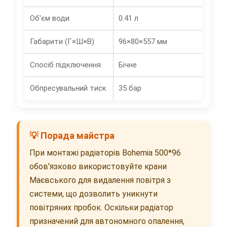
Об'єм води
0.41 л
Габарити (Г×Ш×В)
96×80×557 мм
Спосіб підключення
Бічне
Обпресувальний тиск
35 бар
💡 Порада майстра
При монтажі радіаторів Bohemia 500*96
обов'язково використовуйте крани
Маєвського для видалення повітря з
системи, що дозволить уникнути
повітряних пробок. Оскільки радіатор
призначений для автономного опалення,