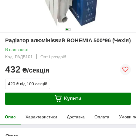
Радіатор алюмінієвий BOHEMIA 500*96 (Чехія)
В наявності
Код: РАДБ101
Опт і роздріб
432
₴/секція
420 ₴
від 100 секцій
Купити
Опис
Характеристики
Доставка
Оплата
Умови п