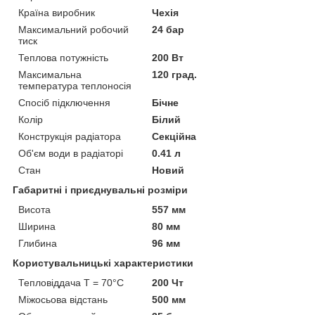
Країна виробник
Чехія
Максимальний робочий
24 бар
тиск
Теплова потужність
200 Вт
Максимальна
120 град.
температура теплоносія
Спосіб підключення
Бічне
Колір
Білий
Конструкція радіатора
Секційна
Об'єм води в радіаторі
0.41 л
Стан
Новий
Габаритні і приєднувальні розміри
Висота
557 мм
Ширина
80 мм
Глибина
96 мм
Користувальницькі характеристики
Тепловіддача T = 70°C
200 Чт
Міжосьова відстань
500 мм