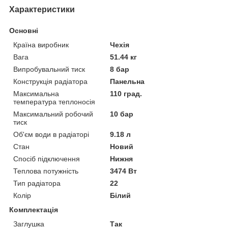
Характеристики
Основні
Країна виробник
Чехія
Вага
51.44 кг
Випробувальний тиск
8 бар
Конструкція радіатора
Панельна
Максимальна
110 град.
температура теплоносія
Максимальний робочий
10 бар
тиск
Об'єм води в радіаторі
9.18 л
Стан
Новий
Спосіб підключення
Нижня
Теплова потужність
3474 Вт
Тип радіатора
22
Колір
Білий
Комплектація
Заглушка
Так