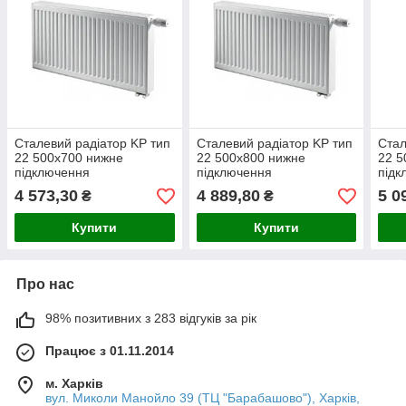
Сталевий радіатор KP тип
Сталевий радіатор KP тип
Стал
22 500х700 нижне
22 500х800 нижне
22 5
підключення
підключення
підк
4 573,30
4 889,80
5 0
₴
₴
Купити
Купити
Про нас
98% позитивних з 283 відгуків за рік
Працює з 01.11.2014
м. Харків
вул. Миколи Манойло 39 (ТЦ "Барабашово"), Харків,