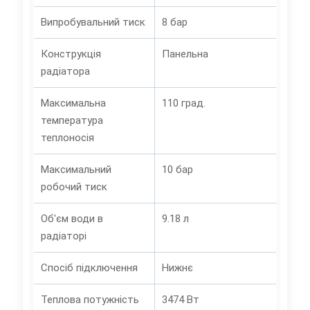
Випробувальний тиск
8 бар
Конструкція
Панельна
радіатора
Максимальна
110 град.
температура
теплоносія
Максимальний
10 бар
робочий тиск
Об'єм води в
9.18 л
радіаторі
Спосіб підключення
Нижнє
Теплова потужність
3474 Вт