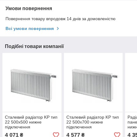
Умови повернення
Повернення товару впродовж 14 днів за домовленістю
Всі умови повернення
Подібні товари компанії
Сталевий радіатор KP тип
Сталевий радіатор KP тип
Раді
22 500х500 нижне
22 500х700 нижне
пане
підключення
підключення
нижн
22 5
4 071
4 577
4 3
₴
₴