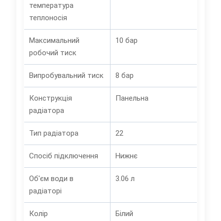
температура
теплоносія
Максимальний
10 бар
робочий тиск
Випробувальний тиск
8 бар
Конструкція
Панельна
радіатора
Тип радіатора
22
Спосіб підключення
Нижнє
Об'єм води в
3.06 л
радіаторі
Колір
Білий