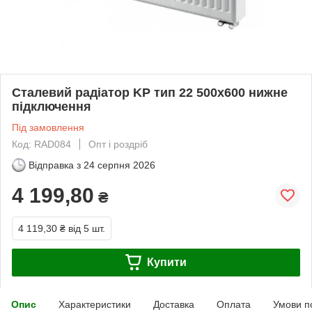
Сталевий радіатор KP тип 22 500х600 нижне
підключення
Під замовлення
Код: RAD084
Опт і роздріб
Відправка з
24 серпня 2026
4 199,80
₴
4 119,30 ₴
від 5 шт.
Купити
Опис
Характеристики
Доставка
Оплата
Умови п