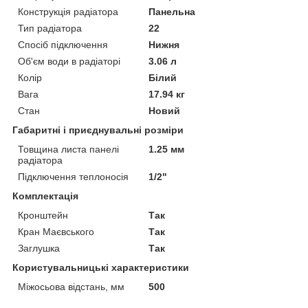
Конструкція радіатора
Панельна
Тип радіатора
22
Спосіб підключення
Нижня
Об'єм води в радіаторі
3.06 л
Колір
Білий
Вага
17.94 кг
Стан
Новий
Габаритні і приєднувальні розміри
Товщина листа панелі
1.25 мм
радіатора
Підключення теплоносія
1/2"
Комплектація
Кронштейн
Так
Кран Маєвського
Так
Заглушка
Так
Користувальницькі характеристики
Міжосьова відстань, мм
500