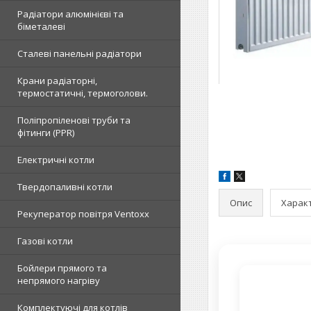
Радіатори алюмінієві та
біметалеві
Сталеві панельні радіатори
Крани радіаторні,
термостатичні, термоголови.
Поліпропіленові труби та
фітинги (PPR)
Електричні котли
Твердопаливні котли
Опис
Харак
Рекуператор повітря Ventoxx
Газові котли
Бойлери прямого та
непрямого нагріву
Комплектуючі для котлів