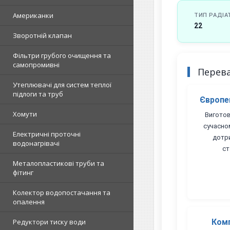
Американки
ТИП РАДІА
22
Зворотній клапан
Фільтри грубого очищення та
самопромивні
Перев
Утеплювачі для систем теплої
підлоги та труб
Європей
Хомути
Виготов
сучасно
Електричні проточні
дотр
водонагрівачі
ст
Металопластикові труби та
фітинг
Колектор водопостачання та
опалення
Редуктори тиску води
Комп