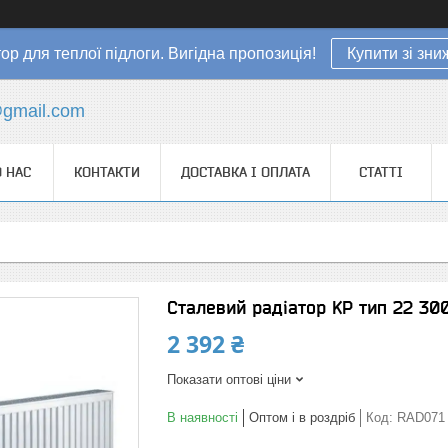
ор для теплої підлоги. Вигідна пропозиція!
Купити зі зн
gmail.com
 НАС
КОНТАКТИ
ДОСТАВКА І ОПЛАТА
СТАТТІ
Сталевий радіатор KP тип 22 30
2 392 ₴
Показати оптові ціни
В наявності
Оптом і в роздріб
Код:
RAD071