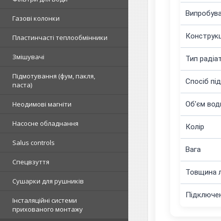
Випробува
Газові колонки
Конструкц
Пластинчасті теплообмінники
Змішувачі
Тип радіа
Підмотування (фум, пакля,
Спосіб пі
паста)
Об'єм вод
Неодимові магніти
Насосне обладнання
Колір
Salus controls
Вага
Спецвзуття
Товщина л
Сушарки для рушників
Підключен
Інсталяційні системи
прихованого монтажу