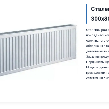
Сталев
300х8
Сталевий радіа
прилад чесько
ефективного об
обладнанні з в
довговічність 
Завдяки продум
інерційність, 
Модель ідеаль
громадських та 
естетичний виг