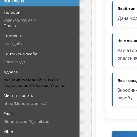
КОНТАКТИ
Який тип 
Дана мод
+380 (66) 905-68-51
Павло
Чи можна
Клондайк
Радіатор
опалення
Олександр
вул. Миколи Манойло 39 (ТЦ
Яка товщ
"Барабашово"), Харків, Україна
Виробник
виробу.
http://klondajk.com.ua/
Klondajk.com@gmail.com