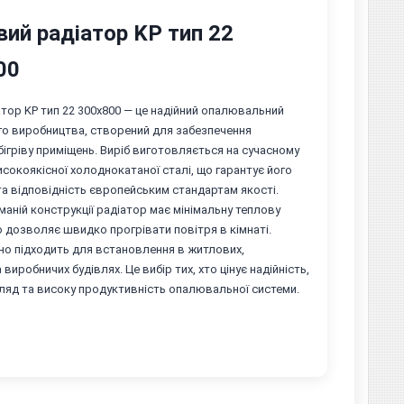
ий радіатор KP тип 22
00
тор KP тип 22 300х800 — це надійний опалювальний
го виробництва, створений для забезпечення
ігріву приміщень. Виріб виготовляється на сучасному
исокоякісної холоднокатаної сталі, що гарантує його
та відповідність європейським стандартам якості.
аній конструкції радіатор має мінімальну теплову
що дозволяє швидко прогрівати повітря в кімнаті.
но підходить для встановлення в житлових,
виробничих будівлях. Це вибір тих, хто цінує надійність,
ляд та високу продуктивність опалювальної системи.