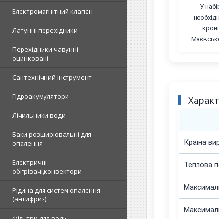
У набі
Електромагнітний клапан
необхід
кронш
Латунні перехідники
Маєвсько
Перехідники чавунні
оцинковані
Сантехнічний інструмент
Гідроакумулятори
Харак
Лічильники води
Баки розширювальні для
Країна ви
опалення
Електричні
Теплова п
обігрівачі,конвектори
Максималь
Рідина для систем опалення
(антифриз)
Максимал
Фільтри для води