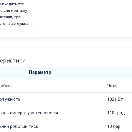
р входить усе
не для монтажу:
тейни, кран
го та заглушка.
теристики
Параметр
робник
Чехія
отужність
1021 Вт
на температура теплоносія
110 град.
ьний робочий тиск
10 бар