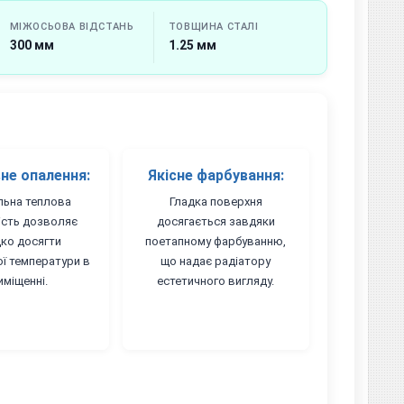
МІЖОСЬОВА ВІДСТАНЬ
ТОВЩИНА СТАЛІ
300 мм
1.25 мм
не опалення:
Якісне фарбування:
льна теплова
Гладка поверхня
ність дозволяє
досягається завдяки
ко досягти
поетапному фарбуванню,
ї температури в
що надає радіатору
иміщенні.
естетичного вигляду.