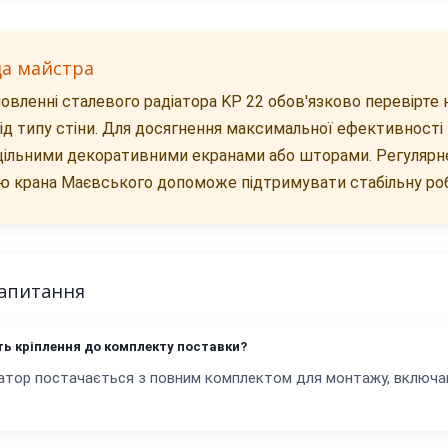
да майстра
овленні сталевого радіатора KP 22 обов'язково перевірте н
ід типу стіни. Для досягнення максимальної ефективності
щільними декоративними екранами або шторами. Регулярне
 крана Маєвського допоможе підтримувати стабільну роб
запитання
ть кріплення до комплекту поставки?
іатор постачається з повним комплектом для монтажу, включа
.