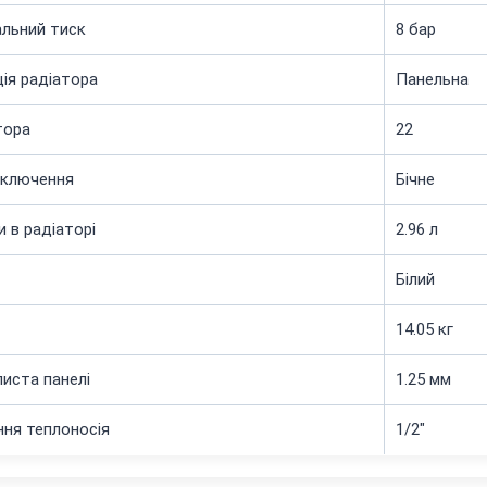
льний тиск
8 бар
ія радіатора
Панельна
тора
22
дключення
Бічне
и в радіаторі
2.96 л
Білий
14.05 кг
иста панелі
1.25 мм
ня теплоносія
1/2"