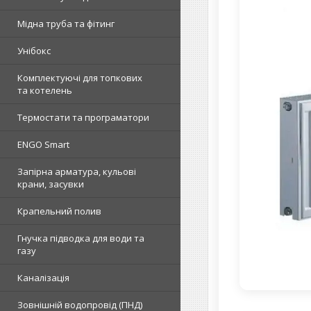
Мідна труба та фітинг
Унібокс
Комплектуючі для топкових
та котелень
Термостати та програматори
ENGO Smart
Запірна арматура, кульові
крани, засувки
Крапельний полив
Гнучка підводка для води та
газу
Каналізація
Зовнішній водопровід (ПНД)