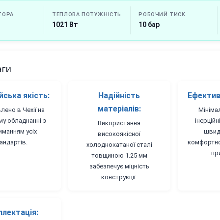
ТОРА
ТЕПЛОВА ПОТУЖНІСТЬ
РОБОЧИЙ ТИСК
1021 Вт
10 бар
аги
ська якість:
Надійність
Ефектив
матеріалів:
лено в Чехії на
Мініма
му обладнанні з
інерцій
Використання
иманням усіх
швид
високоякісної
андартів.
комфортно
холоднокатаної сталі
пр
товщиною 1.25 мм
забезпечує міцність
конструкції.
лектація: