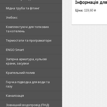
Інформація дл
Мідна труба та фітинг
Ціна:
119,60 ₴
Унібокс
Комплектуючі для топкових
та котелень
Термостати та програматори
ENGO Smart
Запірна арматура, кульові
крани, засувки
Крапельний полив
Гнучка підводка для води та
газу
Каналізація
Зовнішній водопровід (ПНД)