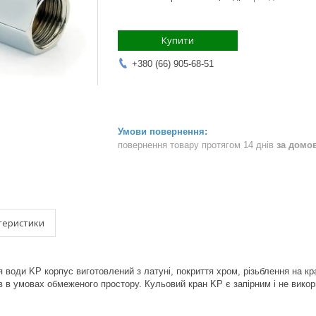
Купити
+380 (66) 905-68-51
повернення товару протягом 14 днів
за домо
теристики
ля води KP корпус виготовлений з латуні, покриття хром, різьблення на к
в в умовах обмеженого простору. Кульовий кран KP є запірним і не вико