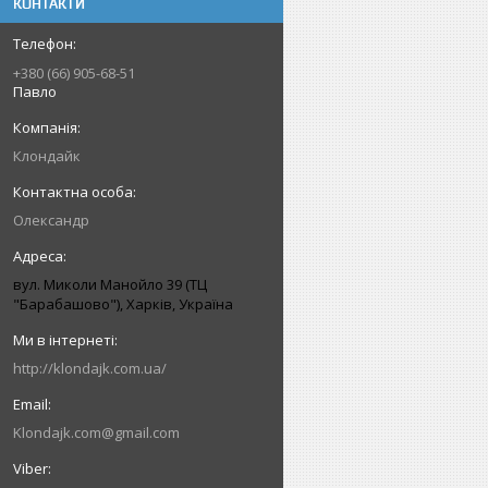
КОНТАКТИ
+380 (66) 905-68-51
Павло
Клондайк
Олександр
вул. Миколи Манойло 39 (ТЦ
"Барабашово"), Харків, Україна
http://klondajk.com.ua/
Klondajk.com@gmail.com