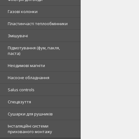
Газові колонки
Пластинчасті теплообмінники
Змішувачі
Підмотування (фум, пакля,
паста)
Неодимові магніти
Насосне обладнання
Salus controls
Спецвзуття
Сушарки для рушників
Інсталяційні системи
прихованого монтажу