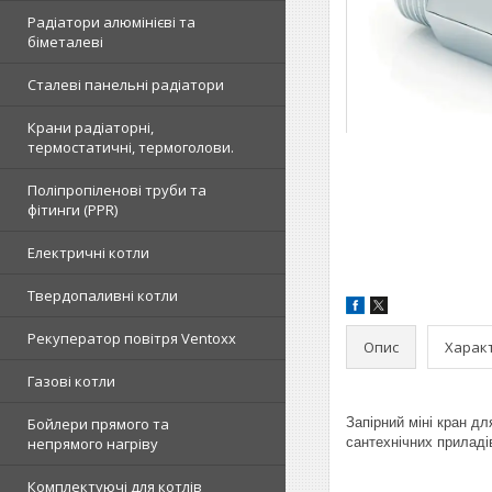
Радіатори алюмінієві та
біметалеві
Сталеві панельні радіатори
Крани радіаторні,
термостатичні, термоголови.
Поліпропіленові труби та
фітинги (PPR)
Електричні котли
Твердопаливні котли
Рекуператор повітря Ventoxx
Опис
Харак
Газові котли
Бойлери прямого та
Запірний міні кран д
непрямого нагріву
сантехнічних приладі
Комплектуючі для котлів