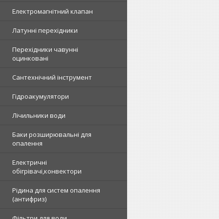
Електромагнітний клапан
Латунні перехідники
Перехідники чавунні
оцинковані
Сантехнічний інструмент
Гідроакумулятори
Лічильники води
Баки розширювальні для
опалення
Електричні
обігрівачі,конвектори
Рідина для систем опалення
(антифриз)
Фільтри для води