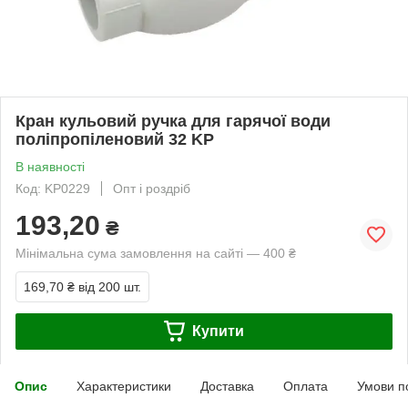
Кран кульовий ручка для гарячої води
поліпропіленовий 32 KP
В наявності
Код: KP0229
Опт і роздріб
193,20
₴
Мінімальна сума замовлення на сайті — 400 ₴
169,70 ₴
від 200 шт.
Купити
Опис
Характеристики
Доставка
Оплата
Умови п