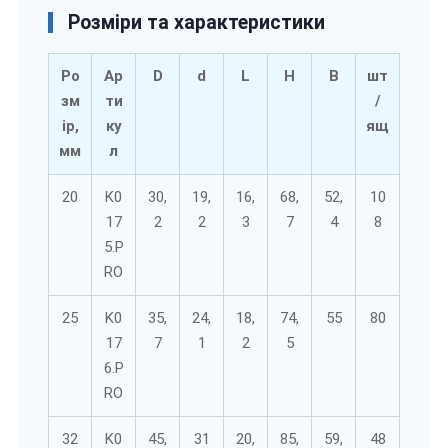
Розміри та характеристики
Ро
Ар
D
d
L
H
B
шт
зм
ти
/
ір,
ку
ящ
мм
л
20
K0
30,
19,
16,
68,
52,
10
17
2
2
3
7
4
8
5.P
RO
25
K0
35,
24,
18,
74,
55
80
17
7
1
2
5
6.P
RO
32
K0
45,
31
20,
85,
59,
48