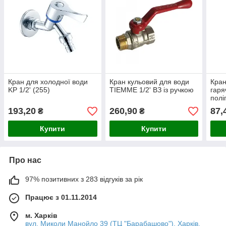
Кран для холодної води
Кран кульовий для води
Кран
KP 1/2' (255)
TIEMME 1/2' ВЗ із ручкою
гаря
полі
193,20
260,90
87,
₴
₴
Купити
Купити
Про нас
97% позитивних з 283 відгуків за рік
Працює з 01.11.2014
м. Харків
вул. Миколи Манойло 39 (ТЦ "Барабашово"), Харків,