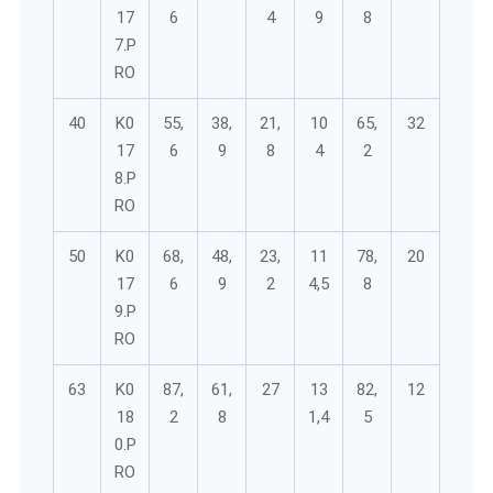
17
6
4
9
8
7.P
RO
40
K0
55,
38,
21,
10
65,
32
17
6
9
8
4
2
8.P
RO
50
K0
68,
48,
23,
11
78,
20
17
6
9
2
4,5
8
9.P
RO
63
K0
87,
61,
27
13
82,
12
18
2
8
1,4
5
0.P
RO