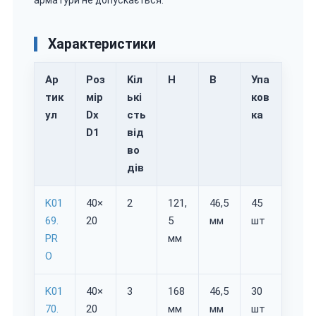
Характеристики
Ар
Роз
Kіл
H
B
Упа
тик
мір
ькі
ков
ул
Dx
сть
ка
D1
від
во
дів
K01
40×
2
121,
46,5
45
69.
20
5
мм
шт
PR
мм
O
K01
40×
3
168
46,5
30
70.
20
мм
мм
шт