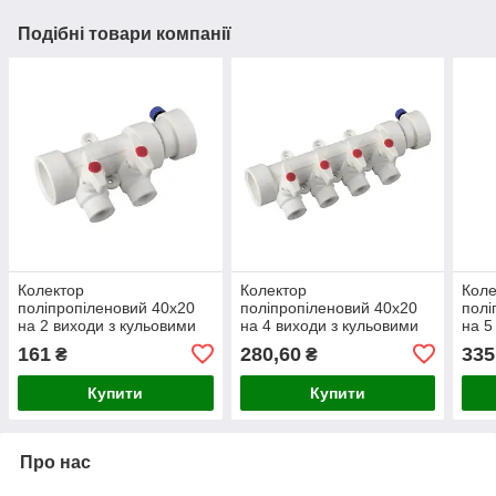
Подібні товари компанії
Колектор
Колектор
Коле
поліпропіленовий 40х20
поліпропіленовий 40х20
полі
на 2 виходи з кульовими
на 4 виходи з кульовими
на 5
кранами K0169.PRO KP
кранами K0171.PRO KP
кра
161
280,60
335
₴
₴
Купити
Купити
Про нас