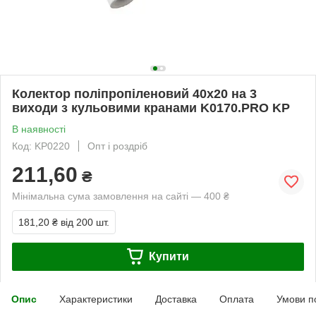
Колектор поліпропіленовий 40х20 на 3
виходи з кульовими кранами K0170.PRO KP
В наявності
Код: KP0220
Опт і роздріб
211,60
₴
Мінімальна сума замовлення на сайті — 400 ₴
181,20 ₴
від 200 шт.
Купити
Опис
Характеристики
Доставка
Оплата
Умови п