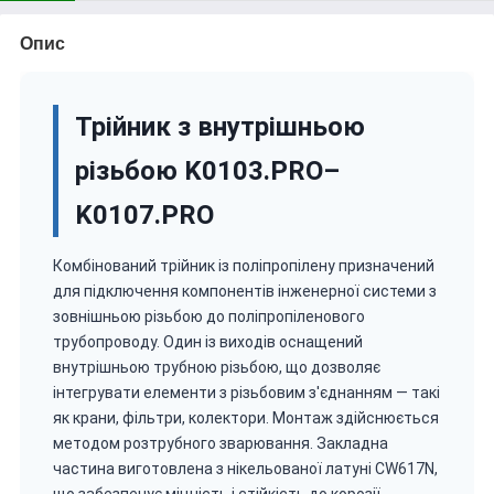
Опис
Трійник з внутрішньою
різьбою K0103.PRO–
K0107.PRO
Комбінований трійник із поліпропілену призначений
для підключення компонентів інженерної системи з
зовнішньою різьбою до поліпропіленового
трубопроводу. Один із виходів оснащений
внутрішньою трубною різьбою, що дозволяє
інтегрувати елементи з різьбовим з'єднанням — такі
як крани, фільтри, колектори. Монтаж здійснюється
методом розтрубного зварювання. Закладна
частина виготовлена з нікельованої латуні CW617N,
що забезпечує міцність і стійкість до корозії.