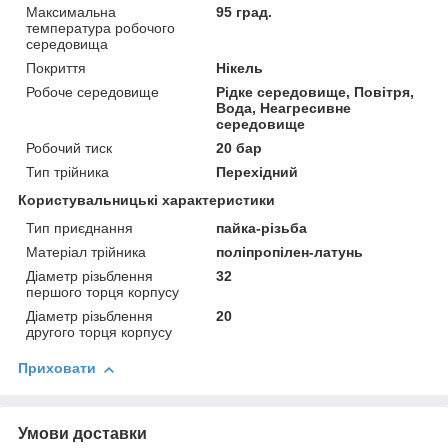
Максимальна
95 град.
температура робочого
середовища
Покриття
Нікель
Робоче середовище
Рідке середовище, Повітря,
Вода, Неагресивне
середовище
Робочий тиск
20 бар
Тип трійника
Перехідний
Користувальницькі характеристики
Тип приєднання
пайка-різьба
Матеріал трійника
поліпропілен-латунь
Діаметр різьблення
32
першого торця корпусу
Діаметр різьблення
20
другого торця корпусу
Приховати
Умови доставки