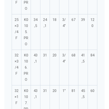
F
PR
O
25
K0
34
24
18
3/
67
39
12
×3
10
,5
,1
4’’
0
/4
5.
F
PR
O
32
K0
43
31
20
3/
68
41
84
×3
10
,1
4’’
,5
/4
6.
F
PR
O
32
K0
43
31
20
1’’
81
45
60
×1
10
,1
,5
F
7.
PR