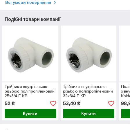
Всі умови повернення
Подібні товари компанії
Трійник з внутрішньою
Трійник з внутрішньою
Полі
різьбою поліпропіленовий
різьбою поліпропіленовий
з вн
25x3/4 F KP
32x3/4 F KP
Kald
52
53,40
98,
₴
₴
Купити
Купити