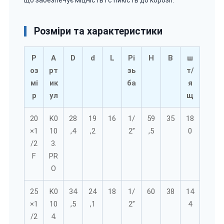
Розміри та характеристики
Р
А
D
d
L
Рі
H
B
ш
оз
рт
зь
т/
мі
ик
ба
я
р
ул
щ
20
K0
28
19
16
1/
59
35
18
×1
10
,4
,2
2’’
,5
0
/2
3.
F
PR
O
25
K0
34
24
18
1/
60
38
14
×1
10
,5
,1
2’’
4
/2
4.