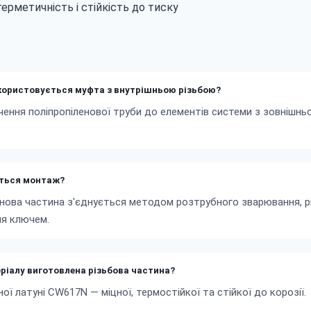
ерметичність і стійкість до тиску
користовується муфта з внутрішньою різьбою?
ення поліпропіленової труби до елементів системи з зовнішньо
ється монтаж?
енова частина з'єднується методом розтрубного зварювання, 
ня ключем.
еріалу виготовлена різьбова частина?
ної латуні CW617N — міцної, термостійкої та стійкої до корозії.