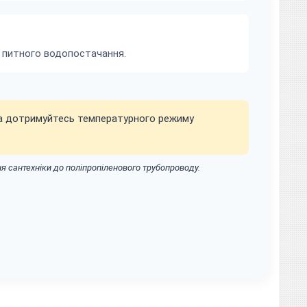
м питного водопостачання.
та дотримуйтесь температурного режиму
 сантехніки до поліпропіленового трубопроводу.