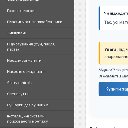
Газові колонки
Чи підходит
Пластинчасті теплообмінники
Так, усі ма
Змішувачі
Підмотування (фум, пакля,
паста)
Увага:
під 
зварювання
Неодимові магніти
Муфти KR з внутр
Насосне обладнання
Замовляйте в маг
Salus controls
Купити за
Спецвзуття
Сушарки для рушників
Інсталяційні системи
прихованого монтажу