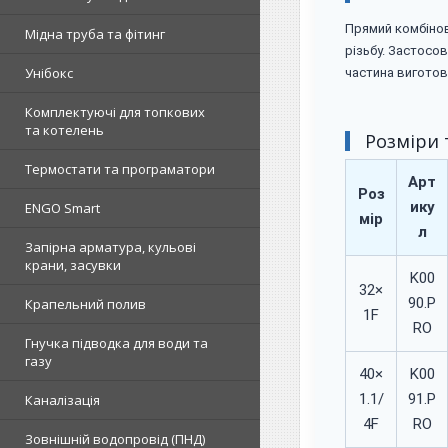
Прямий комбінов
Мідна труба та фітинг
різьбу. Застосо
Унібокс
частина виготов
Комплектуючі для топкових
та котелень
Розміри 
Термостати та програматори
Арт
Роз
ику
ENGO Smart
мір
л
Запірна арматура, кульові
крани, засувки
K00
32×
90.P
Крапельний полив
1F
RO
Гнучка підводка для води та
газу
40×
K00
1.1/
91.P
Каналізація
4F
RO
Зовнішній водопровід (ПНД)