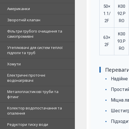
50×
K00
Американки
1.1/
92.P
Зворотній клапан
2F
RO
Фільтри грубого очищення та
K00
самопромивні
63×
93.P
2F
Утеплювачі для систем теплої
RO
підлоги та труб
Хомути
Переваг
Електричні проточні
Надійне
водонагрівачі
Простий
Металопластикові труби та
фітинг
Міцна л
Колектор водопостачання та
Шестигр
опалення
Підходит
Редуктори тиску води