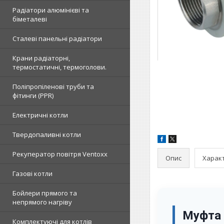
Радіатори алюмінієві та
біметалеві
Сталеві панельні радіатори
Крани радіаторні,
термостатичні, термоголови.
Поліпропіленові труби та
фітинги (PPR)
Електричні котли
Твердопаливні котли
Рекуператор повітря Ventoxx
Опис
Харак
Газові котли
Бойлери прямого та
непрямого нагріву
Муфта 
Комплектуючі для котлів