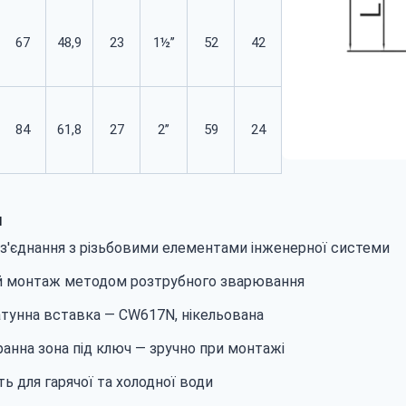
67
48,9
23
1½’’
52
42
84
61,8
27
2’’
59
24
и
 з'єднання з різьбовими елементами інженерної системи
 монтаж методом розтрубного зварювання
атунна вставка — CW617N, нікельована
анна зона під ключ — зручно при монтажі
ь для гарячої та холодної води