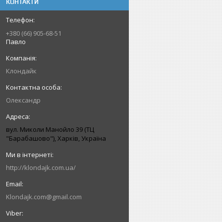
КОНТАКТИ
+380 (66) 905-68-51
Павло
Клондайк
Олександр
вул. Миколи Манойло 39 (ТЦ
"Барабашово"), Харків, Україна
http://klondajk.com.ua/
Klondajk.com@gmail.com