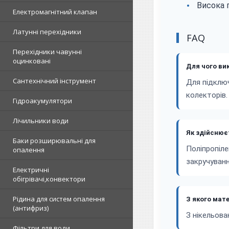
Висока г
Електромагнітний клапан
Латунні перехідники
FAQ
Перехідники чавунні
оцинковані
Для чого ви
Сантехнічний інструмент
Для підключ
колекторів.
Гідроакумулятори
Лічильники води
Як здійсню
Баки розширювальні для
Поліпропіл
опалення
закручуван
Електричні
обігрівачі,конвектори
Рідина для систем опалення
З якого мат
(антифриз)
З нікельова
Фільтри для води