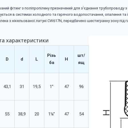
аний фітинг з поліпропілену призначений для з'єднання трубопроводу 
вується в системах холодного та гарячого водопостачання, опалення та і
лена з нікельованої латуні CW617N, передбачено шестигранну зону під 
та характеристики
Різь
шт/
D
d
L
H
ба
ящ
43,1
31
19,5
1’’
47
96
55
38,9
20
1¼’’
47
54