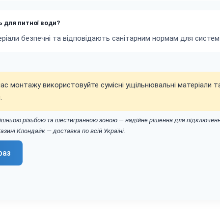
ь для питної води?
теріали безпечні та відповідають санітарним нормам для систе
час монтажу використовуйте сумісні ущільнювальні матеріали 
.
ішньою різьбою та шестигранною зоною — надійне рішення для підключення
азині Клондайк — доставка по всій Україні.
раз