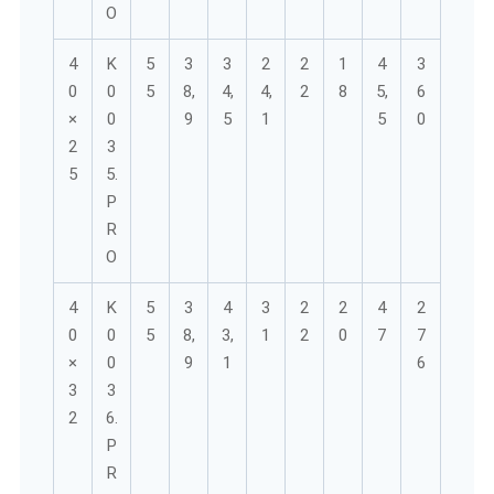
O
4
K
5
3
3
2
2
1
4
3
0
0
5
8,
4,
4,
2
8
5,
6
×
0
9
5
1
5
0
2
3
5
5.
P
R
O
4
K
5
3
4
3
2
2
4
2
0
0
5
8,
3,
1
2
0
7
7
×
0
9
1
6
3
3
2
6.
P
R