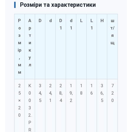
Розміри та характеристики
Р
А
D
d
D
d
L
L
H
ш
о
р
1
1
1
т/
з
т
я
м
и
щ
ір
к
,
у
м
л
м
2
K
3
2
2
1
1
1
3
7
5
0
4,
4,
8,
9,
8
6
6,
2
×
0
5
1
4
2
5
0
2
3
0
2.
P
R