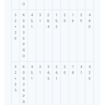
O
3
K
4
3
2
1
2
1
3
4
2
0
3,
1
8,
9,
0
6
9
8
×
0
1
4
2
0
2
3
0
3.
P
R
O
3
K
4
3
3
2
2
1
4
4
2
0
3,
1
4,
4,
0
8
1
2
×
0
1
5
1
0
2
3
5
4.
P
R