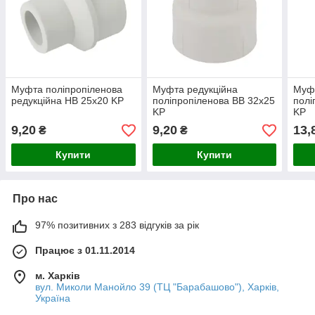
Муфта поліпропіленова
Муфта редукційна
Муфт
редукційна НВ 25x20 KP
поліпропіленова ВВ 32x25
полі
KP
KP
9,20
9,20
13,
₴
₴
Купити
Купити
Про нас
97% позитивних з 283 відгуків за рік
Працює з 01.11.2014
м. Харків
вул. Миколи Манойло 39 (ТЦ "Барабашово"), Харків,
Україна