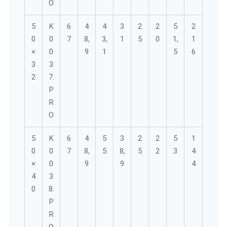
O
5
K
6
4
4
3
2
2
5
2
0
0
7
8,
3,
1
5
0
1,
1
×
0
9
1
5
6
3
3
2
7.
P
R
O
5
K
6
4
5
3
2
2
5
1
0
0
7
8,
5
8,
5
2
3
4
×
0
9
9
4
4
3
0
8.
P
R
O