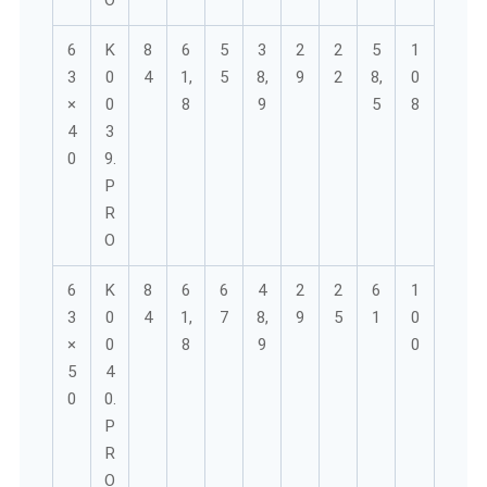
6
K
8
6
5
3
2
2
5
1
3
0
4
1,
5
8,
9
2
8,
0
×
0
8
9
5
8
4
3
0
9.
P
R
O
6
K
8
6
6
4
2
2
6
1
3
0
4
1,
7
8,
9
5
1
0
×
0
8
9
0
5
4
0
0.
P
R
O