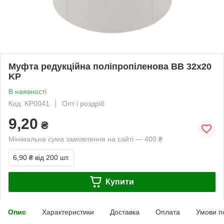
Муфта редукційна поліпропіленова ВВ 32x20
KP
В наявності
Код: KP0041
Опт і роздріб
9,20
₴
Мінімальна сума замовлення на сайті — 400 ₴
6,90 ₴
від 200 шт.
Купити
Опис
Характеристики
Доставка
Оплата
Умови п