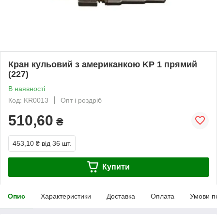
Кран кульовий з американкою KP 1 прямий
(227)
В наявності
Код: KR0013
Опт і роздріб
510,60
₴
453,10 ₴
від 36 шт.
Купити
Опис
Характеристики
Доставка
Оплата
Умови п