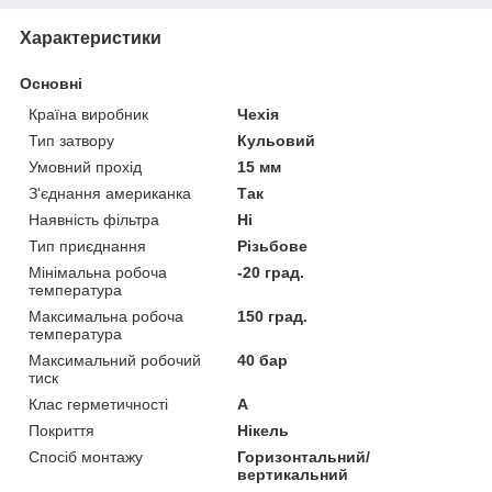
Характеристики
Основні
Країна виробник
Чехія
Тип затвору
Кульовий
Умовний прохід
15 мм
З'єднання американка
Так
Наявність фільтра
Ні
Тип приєднання
Різьбове
Мінімальна робоча
-20 град.
температура
Максимальна робоча
150 град.
температура
Максимальний робочий
40 бар
тиск
Клас герметичності
А
Покриття
Нікель
Спосіб монтажу
Горизонтальний/
вертикальний