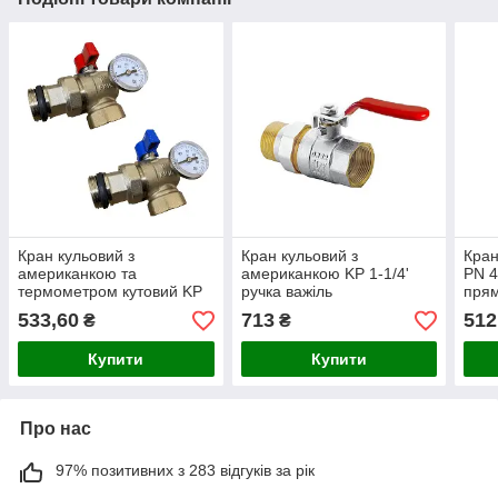
Кран кульовий з
Кран кульовий з
Кран
американкою та
американкою KP 1-1/4'
PN 4
термометром кутовий KP
ручка важіль
пря
1' (KR.1033)
533,60
713
512
₴
₴
Купити
Купити
Про нас
97% позитивних з 283 відгуків за рік