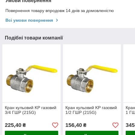
Умови повернення
Повернення товару впродовж 14 днів за домовленістю
Всі умови повернення
Подібні товари компанії
Кран кульовий KP газовий
Кран кульовий KP газовий
Кран
3/4 ГШР (215G)
1/2 ГШР (215G)
1 ГШ
225,40
156,40
345
₴
₴