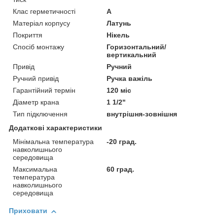
Клас герметичності
А
Матеріал корпусу
Латунь
Покриття
Нікель
Спосіб монтажу
Горизонтальний/
вертикальний
Привід
Ручний
Ручний привід
Ручка важіль
Гарантійний термін
120 міс
Діаметр крана
1 1/2"
Тип підключення
внутрішня-зовнішня
Додаткові характеристики
Мінімальна температура
-20 град.
навколишнього
середовища
Максимальна
60 град.
температура
навколишнього
середовища
Приховати