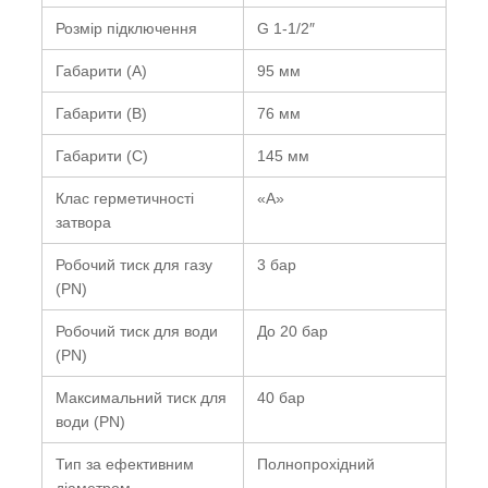
Розмір підключення
G 1-1/2″
Габарити (A)
95 мм
Габарити (B)
76 мм
Габарити (C)
145 мм
Клас герметичності
«А»
затвора
Робочий тиск для газу
3 бар
(PN)
Робочий тиск для води
До 20 бар
(PN)
Максимальний тиск для
40 бар
води (PN)
Тип за ефективним
Полнопрохідний
діаметром