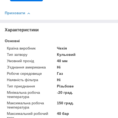
Приховати
Характеристики
Основні
Країна виробник
Чехія
Тип затвору
Кульовий
Умовний прохід
40 мм
З'єднання американка
Ні
Робоче середовище
Газ
Наявність фільтра
Ні
Тип приєднання
Різьбове
Мінімальна робоча
-20 град.
температура
Максимальна робоча
150 град.
температура
Максимальний робочий
40 бар
тиск