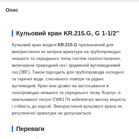
Опис
Кульовий кран KR.215.G, G 1-1/2″
Кульовий кран моделі
KR.215.G
призначений для
використання як запірна арматура на трубопроводах
низького та середнього тиску систем газопостачання,
включаючи природний газ і зріджений вуглеводневий
газ (ЗВГ). Також підходить для трубопроводів холодної
та гарячої води, стисненого повітря та рідких
вуглеводнів. Кран має дозвіл на застосування в
газопроводах низького та середнього тиску. Корпус із
нікельованої латуні CW617N забезпечує високу міцність
і стійкість до корозії. Використання кульового крана як
регулюючої арматури не допускається.
Переваги