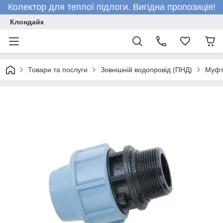
Колектор для теплої підлоги. Вигідна пропозиція!
Клондайк
Товари та послуги
Зовнішній водопровід (ПНД)
Муфт