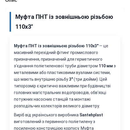
Опис
Муфта ПНТ із зовнішньою різьбою
110х3"
Муфта ПНТ із зовнішньою різьбою 110х3"
— це
масивний перехідний фітинг промислового
призначення, призначений для герметичного
з'єднання поліетиленової труби діаметром
110 мм
з
металевими або пластиковими вузлами системи,
що мають внутрішню різьбу
3"
(три дюйми). Цей
типорозмір є критично важливим при будівництві
головних магістральних водопроводів, обв'язці
потужних насосних станцій та монтажі
розподільчих колекторів великого діаметру.
Виріб від українського виробника
Santehplast
виготовлений з первинного поліетилену з
посиленою конструкцією корпусу. Муфта