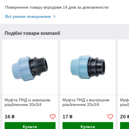
Повернення товару впродовж 14 днів за домовленістю
Всі умови повернення
Подібні товари компанії
Муфта ПНД із зовнішнім
Муфта ПНД з внутрішнім
Муфт
різьбленням 20х3/4
різьбленням 20х3/4
різь
16
17
20
₴
₴
Купити
Купити