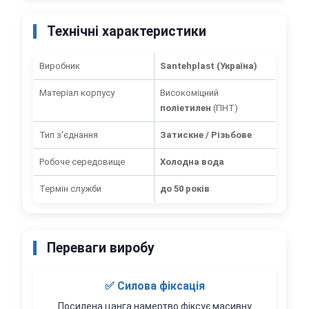
Технічні характеристики
Виробник
Santehplast (Україна)
Матеріал корпусу
Високоміцний
поліетилен
(ПНТ)
Тип з'єднання
Затискне / Різьбове
Робоче середовище
Холодна вода
Термін служби
до 50 років
Переваги виробу
✅ Силова фіксація
Посилена цанга намертво фіксує масивну