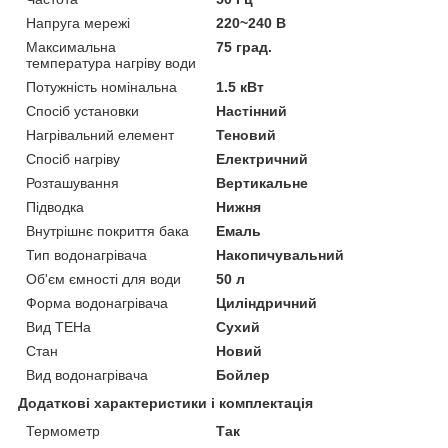
Напруга мережі
220~240 В
Максимальна
75 град.
температура нагріву води
Потужність номінальна
1.5 кВт
Спосіб установки
Настінний
Нагрівальний елемент
Теновий
Спосіб нагріву
Електричний
Розташування
Вертикальне
Підводка
Нижня
Внутрішнє покриття бака
Емаль
Тип водонагрівача
Накопичувальний
Об'єм ємності для води
50 л
Форма водонагрівача
Циліндричний
Вид ТЕНа
Сухий
Стан
Новий
Вид водонагрівача
Бойлер
Додаткові характеристики і комплектація
Термометр
Так