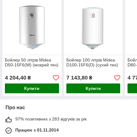
Бойлер 50 літрів Midea
Бойлер 100 літрів Midea
Бойл
D50-15F6(W) (мокрий тен)
D100-15F6(D) (сухий тен)
D80-
4 204,40
7 143,80
4 7
₴
₴
Купити
Купити
Про нас
97% позитивних з 283 відгуків за рік
Працює з 01.11.2014