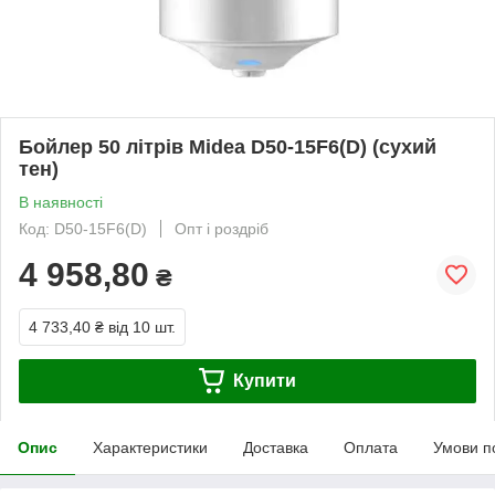
Бойлер 50 літрів Midea D50-15F6(D) (сухий
тен)
В наявності
Код: D50-15F6(D)
Опт і роздріб
4 958,80
₴
4 733,40 ₴
від 10 шт.
Купити
Опис
Характеристики
Доставка
Оплата
Умови п