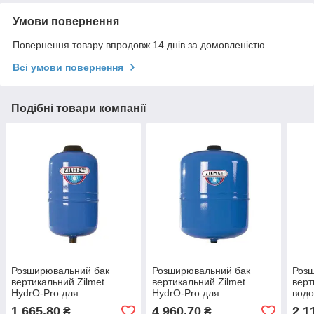
Умови повернення
Повернення товару впродовж 14 днів за домовленістю
Всі умови повернення
Подібні товари компанії
Розширювальний бак
Розширювальний бак
Роз
вертикальний Zilmet
вертикальний Zilmet
верт
HydrO-Pro для
HydrO-Pro для
водо
водопостачання 8L (синій)
водопостачання 35L
(син
1 665,80
4 960,70
2 1
₴
₴