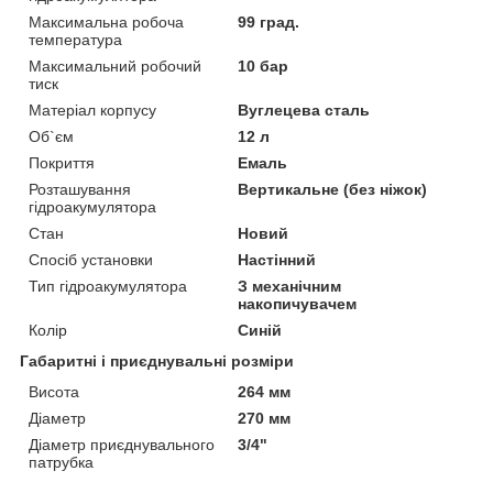
Максимальна робоча
99 град.
температура
Максимальний робочий
10 бар
тиск
Матеріал корпусу
Вуглецева сталь
Об`єм
12 л
Покриття
Емаль
Розташування
Вертикальне (без ніжок)
гідроакумулятора
Стан
Новий
Спосіб установки
Настінний
Тип гідроакумулятора
З механічним
накопичувачем
Колір
Синій
Габаритні і приєднувальні розміри
Висота
264 мм
Діаметр
270 мм
Діаметр приєднувального
3/4"
патрубка