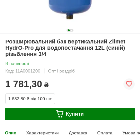
Розширювальний бак вертикальний Zilmet
HydrO-Pro для водопостачання 12L (синій)
різьблення 3/4
В наявності
Код: 11A0001200
Опт і роздріб
1 781,30
₴
1 632,80 ₴
від 100 шт.
Купити
Опис
Характеристики
Доставка
Оплата
Умови п