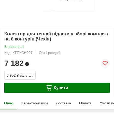
Колектор для теплої підлоги у зборі комплект
на 8 контурів (Чехія)
В наявності
Код: КТПКСН007
Опт і роздріб
7 182
₴
6 952 ₴
від 5 шт.
Купити
Опис
Характеристики
Доставка
Оплата
Умови п