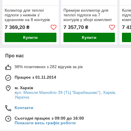
Колектор для теплої
Преміум коллектор для
Коле
підлоги з нижнім з’
теплої підлоги на 7
підл
єднанням на 8 контурів
контурів у зборі комплект.
комп
(Чехія)
(нер
7 369,20
7 357,70
7 4
₴
₴
Купити
Купити
Про нас
98% позитивних з 282 відгуків за рік
Працює з 01.11.2014
м. Харків
вул. Миколи Манойло 39 (ТЦ "Барабашово"), Харків,
Україна
Контакти
Сьогодні працює з 09:00 до 16:00
Показати весь графік роботи