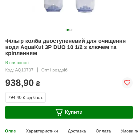
Фільтр колба двоступеневий для очищення
води AquaKut 3Р DUO 10 1/2 з ключем та
кріпленням
В наявності
Код: AQ10707
Опт і роздріб
938,90
₴
794,40 ₴
від 6 шт.
Купити
Опис
Характеристики
Доставка
Оплата
Умови п