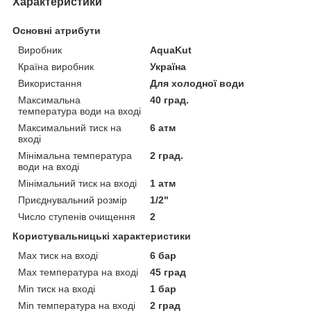
Характеристики
Основні атрибути
Виробник
AquaKut
Країна виробник
Україна
Використання
Для холодної води
Максимальна
40 град.
температура води на вході
Максимальний тиск на
6 атм
вході
Мінімальна температура
2 град.
води на вході
Мінімальний тиск на вході
1 атм
Приєднувальний розмір
1/2"
Число ступенів очищення
2
Користувальницькі характеристики
Max тиск на вході
6 бар
Max температура на вході
45 град
Min тиск на вході
1 бар
Min температура на вході
2 град