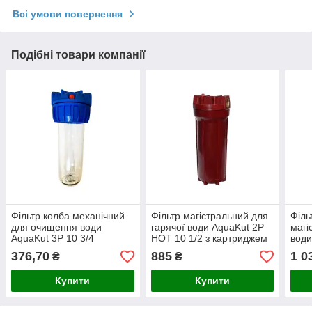
Всі умови повернення
Подібні товари компанії
Фільтр колба механічний
Фільтр магістральний для
Філь
для очищення води
гарячої води AquaKut 2Р
магі
AquaKut 3Р 10 3/4
HOT 10 1/2 з картриджем
води
та ключем
1/2
376,70
885
1 0
₴
₴
Купити
Купити