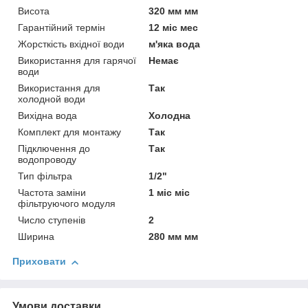
Висота
320 мм мм
Гарантійний термін
12 міс мес
Жорсткість вхідної води
м'яка вода
Використання для гарячої
Немає
води
Використання для
Так
холодной води
Вихідна вода
Холодна
Комплект для монтажу
Так
Підключення до
Так
водопроводу
Тип фільтра
1/2"
Частота заміни
1 міс міс
фільтруючого модуля
Число ступенів
2
Ширина
280 мм мм
Приховати
Умови доставки