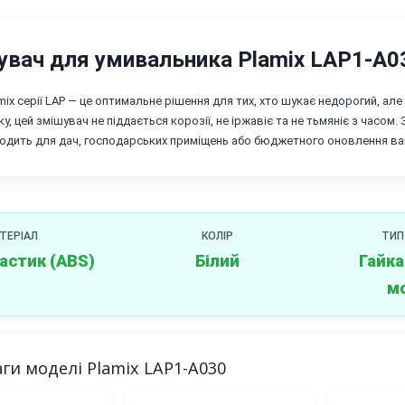
увач для умивальника Plamix LAP1-A0
mix серії LAP — це оптимальне рішення для тих, хто шукає недорогий, ал
, цей змішувач не піддається корозії, не іржавіє та не тьмяніє з часом. 
ходить для дач, господарських приміщень або бюджетного оновлення ван
ТЕРІАЛ
КОЛІР
ТИП
астик (ABS)
Білий
Гайка
м
ги моделі Plamix LAP1-A030