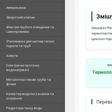
Американки
Зміш
Зворотній клапан
Фільтри грубого очищення та
Змішувач Pla
самопромивні
термопластику
ідеально під
Утеплювачі для систем теплої
підлоги та труб
Хомути
Електричні проточні
МА
водонагрівачі
Термопл
Металопластикові труби та
фітинг
Колектор водопостачання та
опалення
Перева
Редуктори тиску води