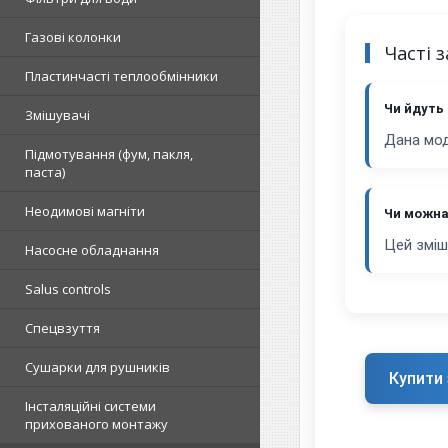
Газові колонки
Часті 
Пластинчасті теплообмінники
Чи йдуть
Змішувачі
Дана мод
Підмотування (фум, пакля,
паста)
Неодимові магніти
Чи можна
Цей зміш
Насосне обладнання
Salus controls
Спецвзуття
Сушарки для рушників
Купити 
Інсталяційні системи
прихованого монтажу