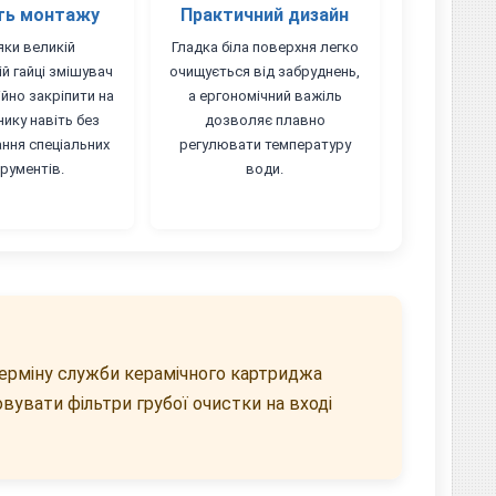
ть монтажу
Практичний дизайн
яки великій
Гладка біла поверхня легко
й гайці змішувач
очищується від забруднень,
йно закріпити на
а ергономічний важіль
ику навіть без
дозволяє плавно
ння спеціальних
регулювати температуру
трументів.
води.
ерміну служби керамічного картриджа
вувати фільтри грубої очистки на вході