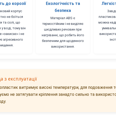
ть до корозії
Екологічність та
Легкіс
безпека
ковий корпус
Завд
тно не боїться
пластикові
Матеріал ABS є
и та солі, що
можна наді
термостійким і не виділяє
 у воді, тому він
умивальн
шкідливих речовин при
е «закисає» і не
використа
нагріванні, що робить його
ує агресивного
інс
безпечним для щоденного
чищення.
використання.
а з експлуатації
опластик витримує високі температури, для подовження т
ємо не затягувати кріплення занадто сильно та використо
ду.