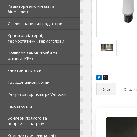
Радіатори алюмінієві та
біметалеві
Сталеві панельні радіатори
Крани радіаторні,
термостатичні, термоголови.
Поліпропіленові труби та
фітинги (PPR)
Електричні котли
Твердопаливні котли
Опис
Харак
Рекуператор повітря Ventoxx
Газові котли
Бойлери прямого та
непрямого нагріву
Комплектуючі для котлів