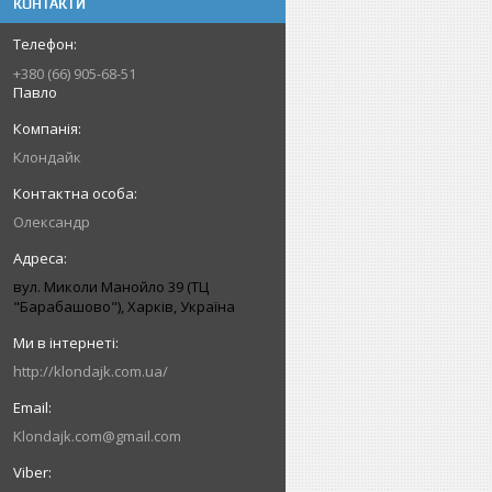
КОНТАКТИ
+380 (66) 905-68-51
Павло
Клондайк
Олександр
вул. Миколи Манойло 39 (ТЦ
"Барабашово"), Харків, Україна
http://klondajk.com.ua/
Klondajk.com@gmail.com