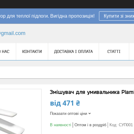
ор для теплої підлоги. Вигідна пропозиція!
Купити зі зн
gmail.com
 НАС
КОНТАКТИ
ДОСТАВКА І ОПЛАТА
СТАТТІ
Змішувач для умивальника Plami
від
471 ₴
Показати оптові ціни
В наявності
Оптом і в роздріб
Код:
СУП001