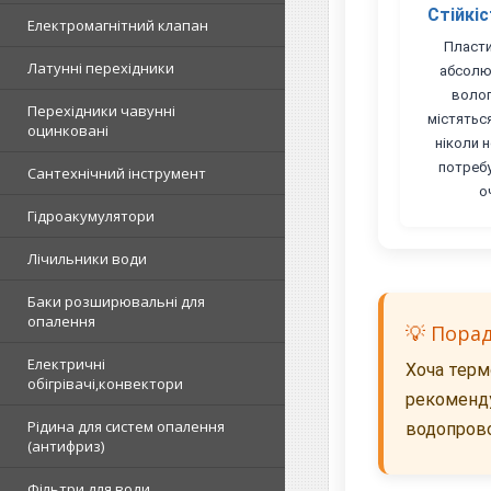
Стійкіс
Електромагнітний клапан
Пласти
Латунні перехідники
абсолю
волог
Перехідники чавунні
містяться
оцинковані
ніколи н
потреб
Сантехнічний інструмент
о
Гідроакумулятори
Лічильники води
Баки розширювальні для
опалення
💡 Порад
Електричні
Хоча терм
обігрівачі,конвектори
рекоменду
Рідина для систем опалення
водопрово
(антифриз)
Фільтри для води