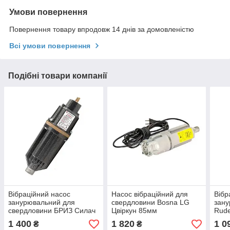
Умови повернення
Повернення товару впродовж 14 днів за домовленістю
Всі умови повернення
Подібні товари компанії
Вібраційний насос
Насос вібраційний для
Вібр
занурювальний для
свердловини Bosna LG
зану
свердловини БРИЗ Силач
Цвіркун 85мм
Rude
БВ-16-63-У5 900 Вт
1 400
1 820
1 0
₴
₴