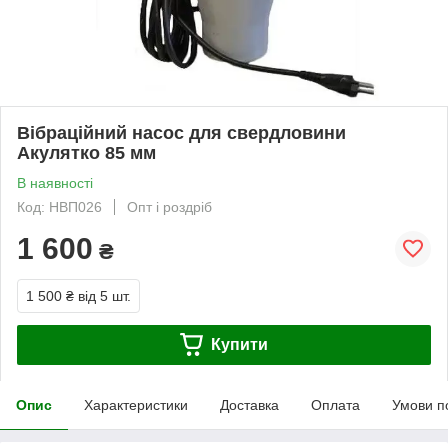
Вібраційний насос для свердловини
Акулятко 85 мм
В наявності
Код: НВП026
Опт і роздріб
1 600
₴
1 500 ₴
від 5 шт.
Купити
Опис
Характеристики
Доставка
Оплата
Умови п