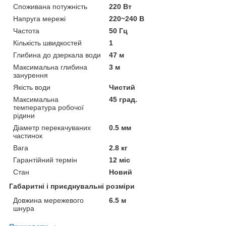
Споживана потужність
220 Вт
Напруга мережі
220~240 В
Частота
50 Гц
Кількість швидкостей
1
Глибина до дзеркала води
47 м
Максимальна глибина
3 м
занурення
Якість води
Чистий
Максимальна
45 град.
температура робочої
рідини
Діаметр перекачуваних
0.5 мм
частинок
Вага
2.8 кг
Гарантійний термін
12 міс
Стан
Новий
Габаритні і приєднувальні розміри
Довжина мережевого
6.5 м
шнура