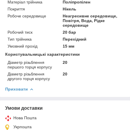
Матеріал трійника
Поліпропілен
Покриття
Нікель
Робоче середовище
Неагресивне середовище,
Повітря, Вода, Рідке
середовище
Робочий тиск
20 бар
Тип трійника
Перехідний
Умовний прохід
15 мм
Користувальницькі характеристики
Діаметр різьблення
20
першого торця корпусу
Діаметр різьблення
20
другого торця корпусу
Приховати
Умови доставки
Нова Пошта
Укрпошта