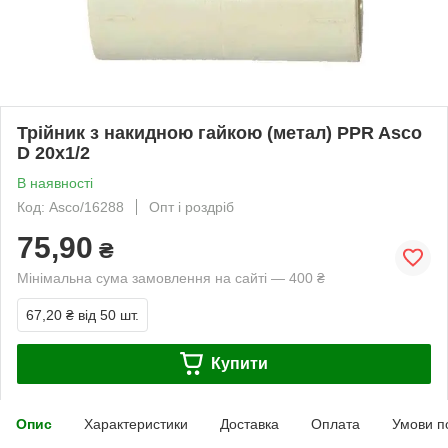
Трійник з накидною гайкою (метал) PPR Asco
D 20х1/2
В наявності
Код: Asco/16288
Опт і роздріб
75,90
₴
Мінімальна сума замовлення на сайті — 400 ₴
67,20 ₴
від 50 шт.
Купити
Опис
Характеристики
Доставка
Оплата
Умови п