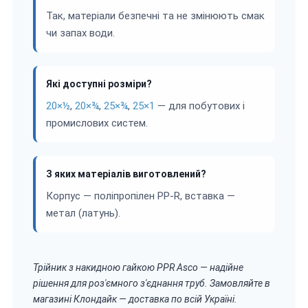
Так, матеріали безпечні та не змінюють смак
чи запах води.
Які доступні розміри?
20×½
,
20×¾
,
25×¾
,
25×1
— для побутових і
промислових систем.
З яких матеріалів виготовлений?
Корпус — поліпропілен PP-R, вставка —
метал (латунь).
Трійник з накидною гайкою PPR Asco — надійне
рішення для роз'ємного з'єднання труб. Замовляйте в
магазині Клондайк — доставка по всій Україні.