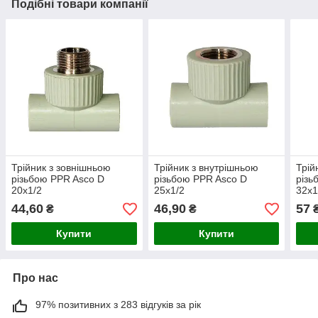
Подібні товари компанії
Трійник з зовнішньою
Трійник з внутрішньою
Трій
різьбою PPR Asco D
різьбою PPR Asco D
різь
20х1/2
25х1/2
32х1
44,60
46,90
57
₴
₴
Купити
Купити
Про нас
97% позитивних з 283 відгуків за рік