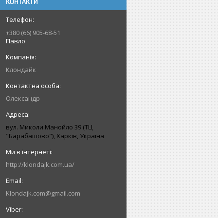
КОНТАКТИ
+380 (66) 905-68-51
Павло
Клондайк
Олександр
вул. Миколи Манойло 39 (ТЦ
"Барабашово"), Харків, Україна
http://klondajk.com.ua/
Klondajk.com@gmail.com