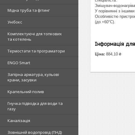
спеціаліста.
Змішувач-водонагріва
Мідна труба та фітинг
У порівнянні з іншим
Особливістю пристрою 
Унібокс
(до +60°С).
Комплектуючі для топкових
та котелень
Інформація дл
Термостати та програматори
Ціна:
884,10 ₴
ENGO Smart
Запірна арматура, кульові
крани, засувки
Крапельний полив
Гнучка підводка для води та
газу
Каналізація
Зовнішній водопровід (ПНД)