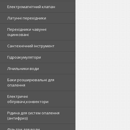
Електромагнітний клапан
Латунні перехідники
Перехідники чавунні
оцинковані
Сантехнічний інструмент
Гідроакумулятори
Лічильники води
Баки розширювальні для
опалення
Електричні
обігрівачі,конвектори
Рідина для систем опалення
(антифриз)
Фільтри для води