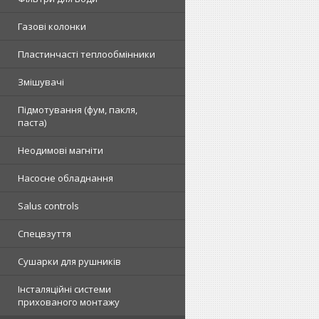
Газові колонки
Пластинчасті теплообмінники
Змішувачі
Підмотування (фум, пакля,
паста)
Неодимові магніти
Насосне обладнання
Salus controls
Спецвзуття
Сушарки для рушників
Інсталяційні системи
прихованого монтажу