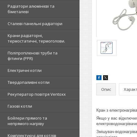
Радіатори алюмінієві та
біметалеві
Сталеві панельні радіатори
Крани радіаторні,
термостатичні, термоголови.
Поліпропіленові труби та
фітинги (PPR)
Електричні котли
Твердопаливні котли
Опис
Харак
Рекуператор повітря Ventoxx
Газові котли
Кран з електронагріва
Бойлери прямого та
Якщо у вас відключил
непрямого нагріву
електроводонагрівач
Змішувач-водонагріва
Комплектуючі для котлів