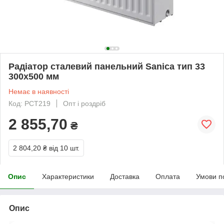
Радіатор сталевий панельний Sanica тип 33
300х500 мм
Немає в наявності
Код: РСТ219
Опт і роздріб
2 855,70
₴
2 804,20 ₴
від 10 шт.
Опис
Характеристики
Доставка
Оплата
Умови п
Опис