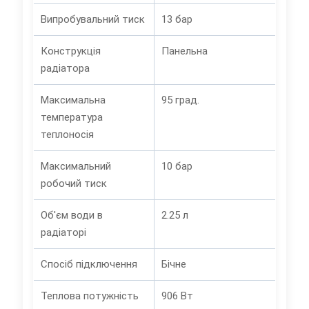
Випробувальний тиск
13 бар
Конструкція
Панельна
радіатора
Максимальна
95 град.
температура
теплоносія
Максимальний
10 бар
робочий тиск
Об'єм води в
2.25 л
радіаторі
Спосіб підключення
Бічне
Теплова потужність
906 Вт