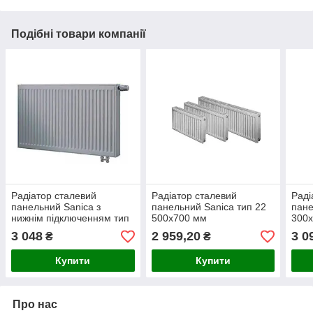
Подібні товари компанії
Радіатор сталевий
Радіатор сталевий
Раді
панельний Sanica з
панельний Sanica тип 22
пане
нижнім підключенням тип
500х700 мм
300
22 500х500 мм
3 048
2 959,20
3 0
₴
₴
Купити
Купити
Про нас