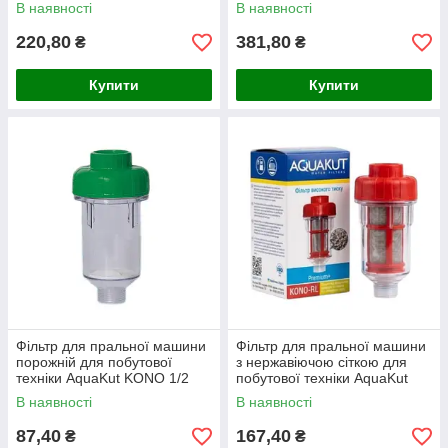
В наявності
В наявності
220,80
381,80
₴
₴
Купити
Купити
Фільтр для пральної машини
Фільтр для пральної машини
порожній для побутової
з нержавіючою сіткою для
техніки AquaKut KONO 1/2
побутової техніки AquaKut
дюйма
10920
В наявності
В наявності
87,40
167,40
₴
₴