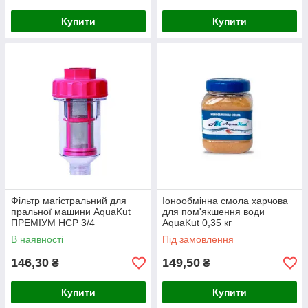
Купити
Купити
Фільтр магістральний для
Іонообмінна смола харчова
пральної машини AquaKut
для пом'якшення води
ПРЕМІУМ HCP 3/4
AquaKut 0,35 кг
В наявності
Під замовлення
146,30
149,50
₴
₴
Купити
Купити