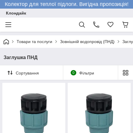
Колектор для теплої підлоги. Вигідна пропозиція!
Клондайк
Товари та послуги
Зовнішній водопровід (ПНД)
Загл
Заглушка ПНД
Сортування
0
Фільтри