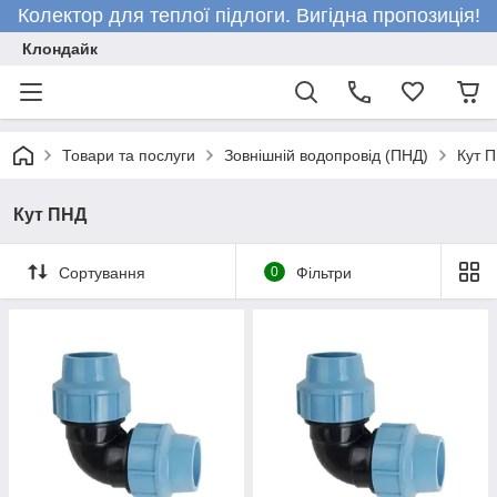
Колектор для теплої підлоги. Вигідна пропозиція!
Клондайк
Товари та послуги
Зовнішній водопровід (ПНД)
Кут 
Кут ПНД
Сортування
0
Фільтри