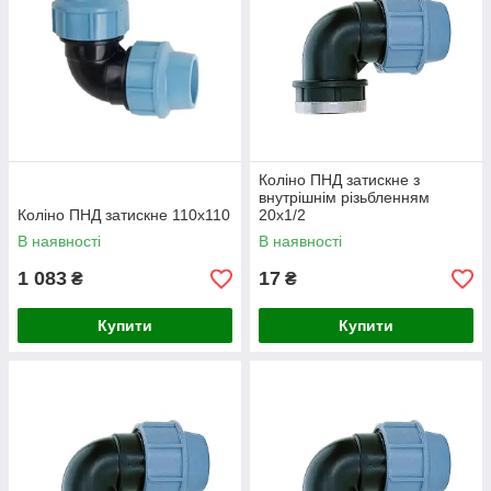
Коліно ПНД затискне з
внутрішнім різьбленням
Коліно ПНД затискне 110х110
20х1/2
В наявності
В наявності
1 083
17
₴
₴
Купити
Купити