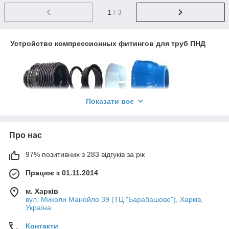
1
/ 3
Устройство компрессионных фитингов для труб ПНД
Показати все
Про нас
ПНД фитинги компрессионные – это обжимные устройства,
которые служат соединительной деталью при монтаже
97% позитивних з 283 відгуків за рік
разнообразных систем из полиэтиленовых трубок.
Устройства изготавливаются методом литья
Працює з 01.11.2014
из полипропиленового сополимера.
Изготавливаются фитинги разных размеров, разного
м. Харків
диаметра и назначения, резьба может присутствовать
вул. Миколи Манойло 39 (ТЦ "Барабашово"), Харків,
на внешней и на внутренней поверхности устройства.
Україна
В зависимости от труб, для соединения которых послужит
Контакти
фитинг, диаметр приспособления может колебаться от 16