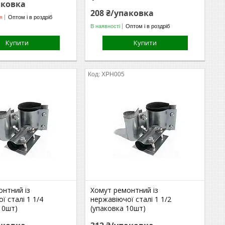
аковка
208 ₴/упаковка
я
Оптом і в роздріб
В наявності
Оптом і в роздріб
Купити
Купити
ХРН005
онтний із
Хомут ремонтний із
ї сталі 1 1/4
нержавіючої сталі 1 1/2
10шт)
(упаковка 10шт)