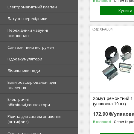
В наявності
Оптом і в ро
Електромагнітний клапан
Купити
Латунні перехідники
ХРА004
Перехідники чавунні
оцинковані
Сантехнічний інструмент
Гідроакумулятори
Лічильники води
Баки розширювальні для
опалення
Хомут ремонтний 1 
Електричні
(упаковка 10шт)
обігрівачі,конвектори
172,90 ₴/упаков
Рідина для систем опалення
(антифриз)
В наявності
Оптом і в ро
Фільтри для води