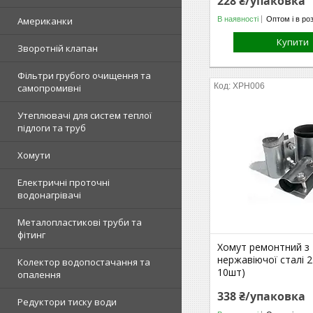
228 ₴/упаковка
В наявності
Оптом і в ро
Американки
Купити
Зворотній клапан
Фільтри грубого очищення та
ХРН006
самопромивні
Утеплювачі для систем теплої
підлоги та труб
Хомути
Електричні проточні
водонагрівачі
Металопластикові труби та
фітинг
Хомут ремонтний з
нержавіючої сталі 2
Колектор водопостачання та
10шт)
опалення
338 ₴/упаковка
Редуктори тиску води