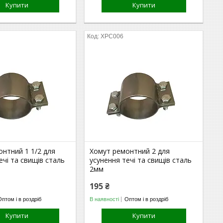
Купити
Купити
ХРС006
нтний 1 1/2 для
Хомут ремонтний 2 для
ечі та свищів сталь
усунення течі та свищів сталь
2мм
195 ₴
Оптом і в роздріб
В наявності
Оптом і в роздріб
Купити
Купити