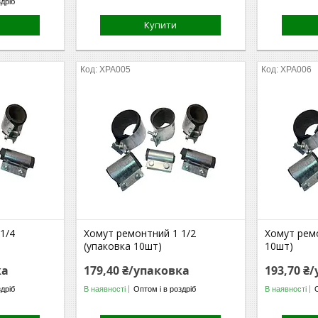
здріб
Купити
ХРА005
ХРА006
1/4
Хомут ремонтний 1 1/2
Хомут рем
(упаковка 10шт)
10шт)
ка
179,40 ₴/упаковка
193,70 ₴
здріб
В наявності
Оптом і в роздріб
В наявності