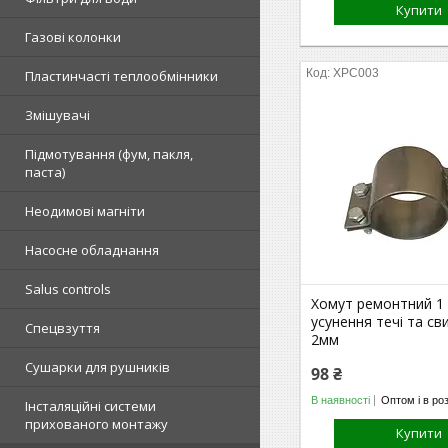
Купити
Газові колонки
ХРС003
Пластинчасті теплообмінники
Змішувачі
Підмотування (фум, пакля,
паста)
Неодимові магніти
Насосне обладнання
Salus controls
Хомут ремонтний 1
усунення течі та св
Спецвзуття
2мм
Сушарки для рушників
98 ₴
В наявності
Оптом і в ро
Інсталяційні системи
прихованого монтажу
Купити