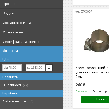
Про нас
ХРС007
Відгуки
Доставка і оплата
Фотогалерея
Сертифікати та ліцензії
ФІЛЬТРИ
Ціна
Хомут ремонтний 2 
усунення течі та св
2мм
Наявність
260 ₴
В наявності
27
В наявності
Оптом і в ро
Виробник
Купити
Gebo Armaturen
6