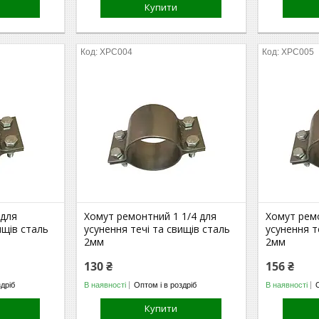
Купити
ХРС004
ХРС005
 для
Хомут ремонтний 1 1/4 для
Хомут ремо
ищів сталь
усунення течі та свищів сталь
усунення т
2мм
2мм
130 ₴
156 ₴
здріб
В наявності
Оптом і в роздріб
В наявності
Купити