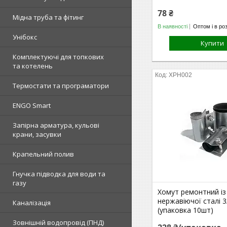
78 ₴
Мідна труба та фітинг
В наявності
Оптом і в ро
Унібокс
Купити
Комплектуючі для топкових
та котелень
ХРН002
Термостати та програматори
ENGO Smart
Запірна арматура, кульові
крани, засувки
Крапельний полив
Гнучка підводка для води та
газу
Хомут ремонтний із
нержавіючої сталі 3
Каналізація
(упаковка 10шт)
Зовнішній водопровід (ПНД)