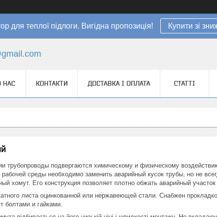
ор для теплої підлоги. Вигідна пропозиція!
Купити зі зн
gmail.com
 НАС
КОНТАКТИ
ДОСТАВКА І ОПЛАТА
СТАТТІ
ий
ии трубопроводы подвергаются химическому и физическому воздействию
 рабочей среды необходимо заменить аварийный кусок трубы, но не все
ый хомут. Его конструкция позволяет плотно обжать аварийный участок 
катного листа оцинкованной или нержавеющей стали. Снабжен прокладко
т болтами и гайками.
омута відбивається на його низькій ціні і швидкості монтажу. Не вклада