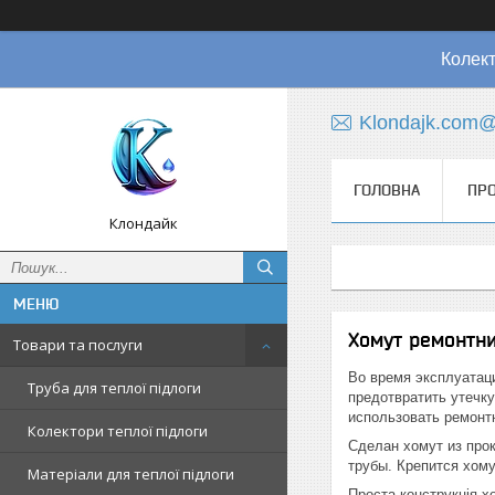
Колект
Klondajk.com@
ГОЛОВНА
ПРО
Клондайк
Хомут ремонтн
Товари та послуги
Во время эксплуатац
Труба для теплої підлоги
предотвратить утечку
использовать ремонтн
Колектори теплої підлоги
Сделан хомут из про
трубы. Крепится хому
Матеріали для теплої підлоги
Проста конструкція х