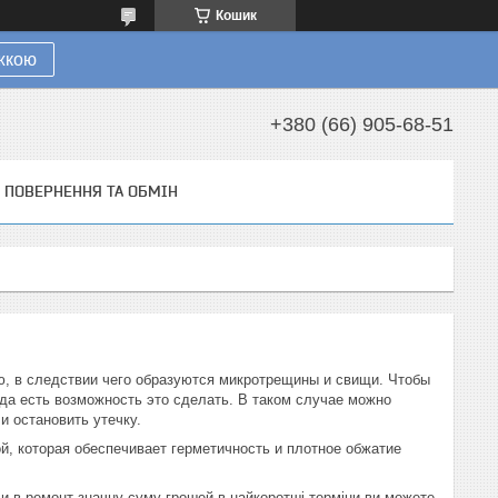
Кошик
ижкою
+380 (66) 905-68-51
ПОВЕРНЕННЯ ТА ОБМІН
, в следствии чего образуются микротрещины и свищи. Чтобы
гда есть возможность это сделать. В таком случае можно
и остановить утечку.
й, которая обеспечивает герметичность и плотное обжатие
ючи в ремонт значну суму грошей в найкоротші терміни ви можете