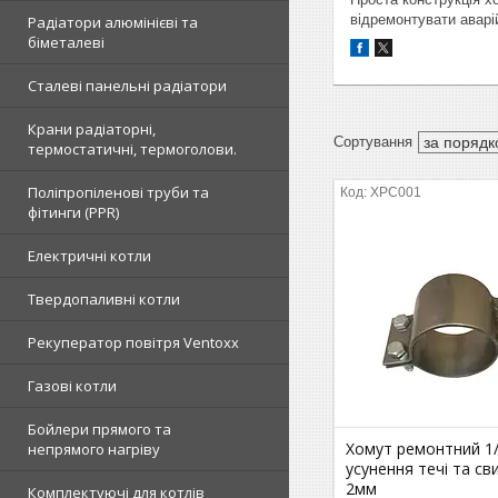
відремонтувати аварі
Радіатори алюмінієві та
біметалеві
Сталеві панельні радіатори
Крани радіаторні,
термостатичні, термоголови.
Поліпропіленові труби та
ХРС001
фітинги (PPR)
Електричні котли
Твердопаливні котли
Рекуператор повітря Ventoxx
Газові котли
Бойлери прямого та
Хомут ремонтний 1/
непрямого нагріву
усунення течі та св
2мм
Комплектуючі для котлів