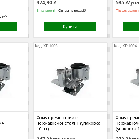
374,90 ₴
585 ₴/уп
В наявності
Оптом і в роздріб
Під замовленн
здріб
Купити
ХРН003
ХРН004
Хомут ремонтний із
Хомут рем
/4
нержавіючої сталі 1 (упаковка
нержавіючо
10шт)
(упаковка 