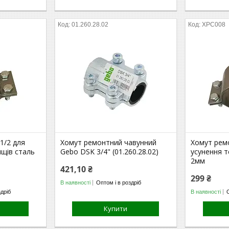
01.260.28.02
ХРС008
1/2 для
Хомут ремонтний чавунний
Хомут рем
ищів сталь
Gebo DSK 3/4" (01.260.28.02)
усунення т
2мм
421,10 ₴
299 ₴
В наявності
Оптом і в роздріб
здріб
В наявності
Купити