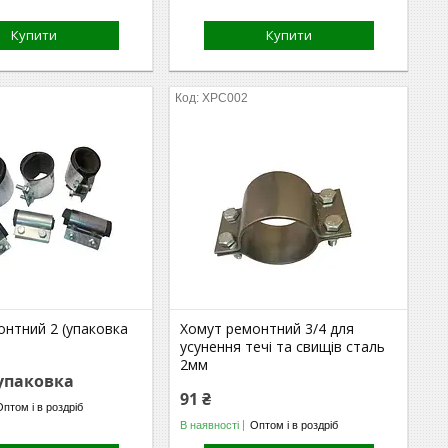
Купити
Купити
ХРС002
онтний 2 (упаковка
Хомут ремонтний 3/4 для
усунення течі та свищів сталь
2мм
/упаковка
91 ₴
Оптом і в роздріб
В наявності
Оптом і в роздріб