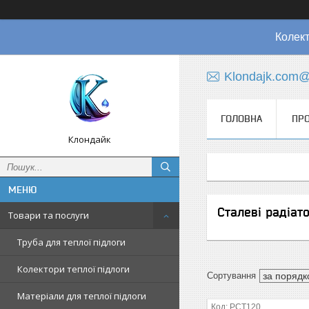
Колект
Klondajk.com@
ГОЛОВНА
ПРО
Клондайк
Сталеві радіато
Товари та послуги
Труба для теплої підлоги
Колектори теплої підлоги
Матеріали для теплої підлоги
РСТ120