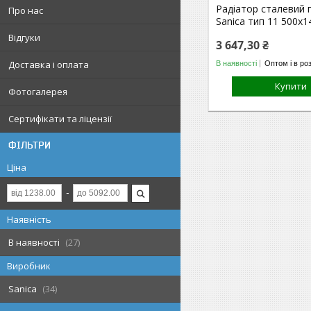
Радіатор сталевий 
Про нас
Sanica тип 11 500х
Відгуки
3 647,30 ₴
Доставка і оплата
В наявності
Оптом і в ро
Купити
Фотогалерея
Сертифікати та ліцензії
ФІЛЬТРИ
Ціна
Наявність
В наявності
27
Виробник
Sanica
34