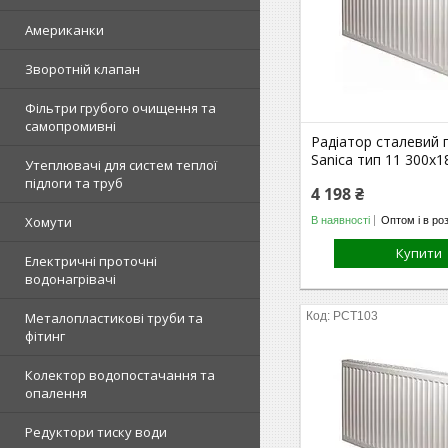
Американки
Зворотній клапан
Фільтри грубого очищення та
самопромивні
Радіатор сталевий 
Sanica тип 11 300х
Утеплювачі для систем теплої
підлоги та труб
4 198 ₴
Хомути
В наявності
Оптом і в ро
Купити
Електричні проточні
водонагрівачі
Металопластикові труби та
РСТ103
фітинг
Колектор водопостачання та
опалення
Редуктори тиску води