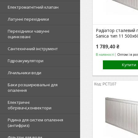
Електромагнітний клапан
Латунні перехідники
Радіатор сталевий 
Перехідники чавунні
Sanica тип 11 500х
оцинковані
1 789,40 ₴
Сантехнічний інструмент
В наявності
Оптом і в ро
Гідроакумулятори
Купити
Лічильники води
Баки розширювальні для
РСТ107
опалення
Електричні
обігрівачі,конвектори
Рідина для систем опалення
(антифриз)
Фільтри для води