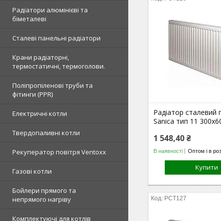
Радіатори алюмінієві та
біметалеві
Сталеві панельні радіатори
Крани радіаторні,
термостатичні, термоголови.
Поліпропіленові труби та
фітинги (PPR)
Радіатор сталевий 
Електричні котли
Sanica тип 11 300х
Твердопаливні котли
1 548,40 ₴
Рекуператор повітря Ventoxx
В наявності
Оптом і в ро
Купити
Газові котли
Бойлери прямого та
непрямого нагріву
РСТ127
Комплектуючі для котлів