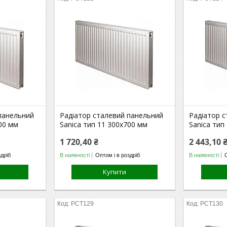
панельний
Радіатор сталевий панельний
Радіатор 
600 мм
Sanica тип 11 300х700 мм
Sanica тип
1 720,40 ₴
2 443,10 
здріб
В наявності
Оптом і в роздріб
В наявності
Купити
РСТ129
РСТ130