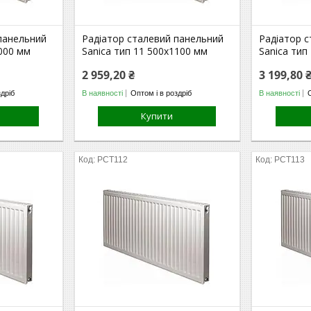
панельний
Радіатор сталевий панельний
Радіатор 
1000 мм
Sanica тип 11 500х1100 мм
Sanica тип
2 959,20 ₴
3 199,80 
здріб
В наявності
Оптом і в роздріб
В наявності
Купити
РСТ112
РСТ113