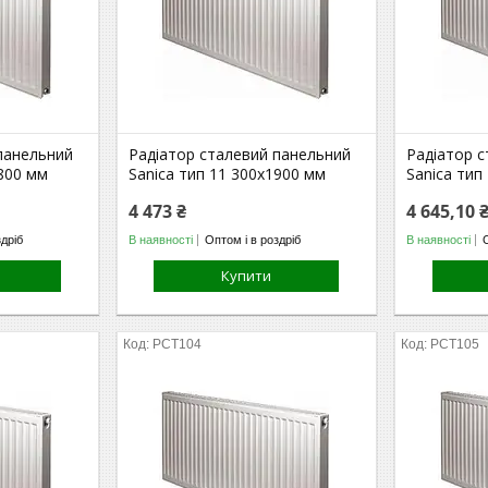
панельний
Радіатор сталевий панельний
Радіатор 
1800 мм
Sanica тип 11 300х1900 мм
Sanica тип
4 473 ₴
4 645,10 
здріб
В наявності
Оптом і в роздріб
В наявності
Купити
РСТ104
РСТ105