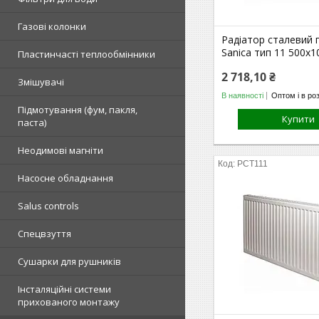
Газові колонки
Радіатор сталевий 
Sanica тип 11 500х
Пластинчасті теплообмінники
2 718,10 ₴
Змішувачі
В наявності
Оптом і в ро
Підмотування (фум, пакля,
Купити
паста)
Неодимові магніти
РСТ111
Насосне обладнання
Salus controls
Спецвзуття
Сушарки для рушників
Інсталяційні системи
прихованого монтажу