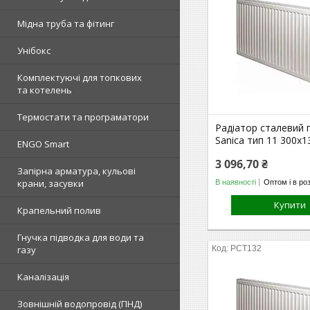
Мідна труба та фітинг
Унібокс
Комплектуючі для топкових
та котелень
Термостати та програматори
Радіатор сталевий 
Sanica тип 11 300х
ENGO Smart
3 096,70 ₴
Запірна арматура, кульові
крани, засувки
В наявності
Оптом і в ро
Купити
Крапельний полив
Гнучка підводка для води та
газу
РСТ132
Каналізація
Зовнішній водопровід (ПНД)