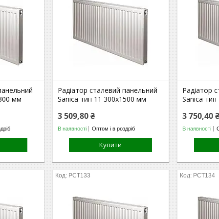
панельний
Радіатор сталевий панельний
Радіатор 
1300 мм
Sanica тип 11 300х1500 мм
Sanica тип
3 509,80 ₴
3 750,40 
здріб
В наявності
Оптом і в роздріб
В наявності
Купити
РСТ133
РСТ134