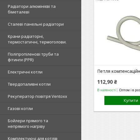
Радіатори алюмінієві та
біметалеві
Сталеві панельні радіатори
Крани радіаторні,
термостатичні, термоголови.
Поліпропіленові труби та
фітинги (PPR)
Петля компенсаційн
Електричні котли
112,90 ₴
Твердопаливні котли
В наявності
Оптом і в ро
Рекуператор повітря Ventoxx
Купити
Газові котли
Бойлери прямого та
непрямого нагріву
Комплектуючі для котлів