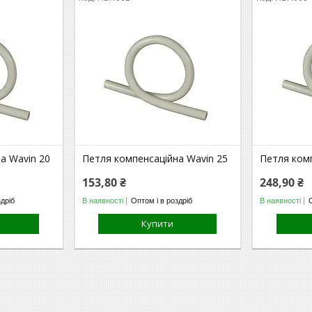
а Wavin 20
Петля компенсаційна Wavin 25
Петля комп
153,80 ₴
248,90 ₴
здріб
В наявності
Оптом і в роздріб
В наявності
Купити