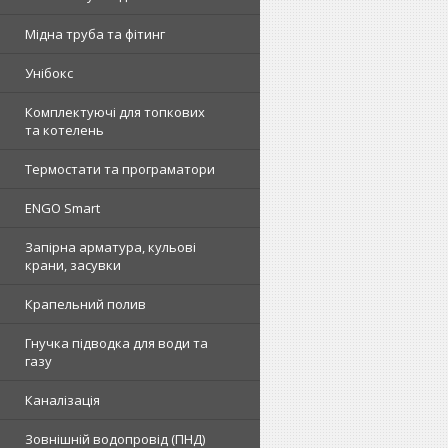
Мідна труба та фітинг
Унібокс
Комплектуючі для топкових
та котелень
Термостати та програматори
ENGO Smart
Запірна арматура, кульові
крани, засувки
Крапельний полив
Гнучка підводка для води та
газу
Каналізація
Зовнішній водопровід (ПНД)