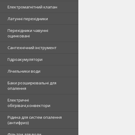
Електромагнітний клапан
Латунні перехідники
Перехідники чавунні
оцинковані
Сантехнічний інструмент
Гідроакумулятори
Лічильники води
Баки розширювальні для
опалення
Електричні
обігрівачі,конвектори
Рідина для систем опалення
(антифриз)
Фільтри для води