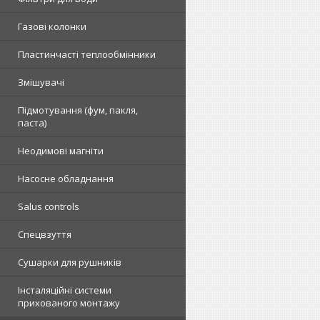
Газові колонки
Пластинчасті теплообмінники
Змішувачі
Підмотування (фум, пакля,
паста)
Неодимові магніти
Насосне обладнання
Salus controls
Спецвзуття
Сушарки для рушників
Інсталяційні системи
прихованого монтажу