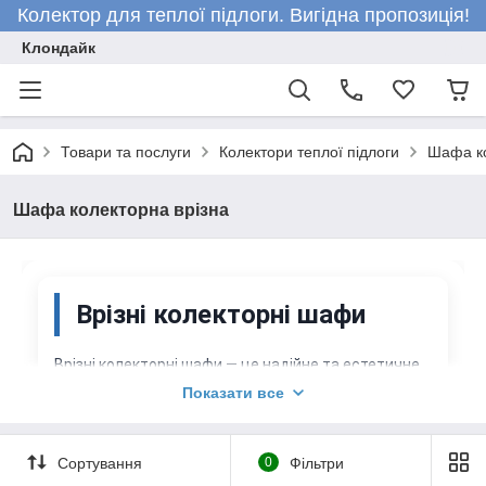
Колектор для теплої підлоги. Вигідна пропозиція!
Клондайк
Товари та послуги
Колектори теплої підлоги
Шафа к
Шафа колекторна врізна
Врізні колекторні шафи
Врізні колекторні шафи — це надійне та естетичне
рішення для організації вузлів опалення та
Показати все
водопостачання у вашому домі. Вони призначені
для прихованого монтажу колекторів теплої
Сортування
0
Фільтри
підлоги, радіаторного опалення або систем