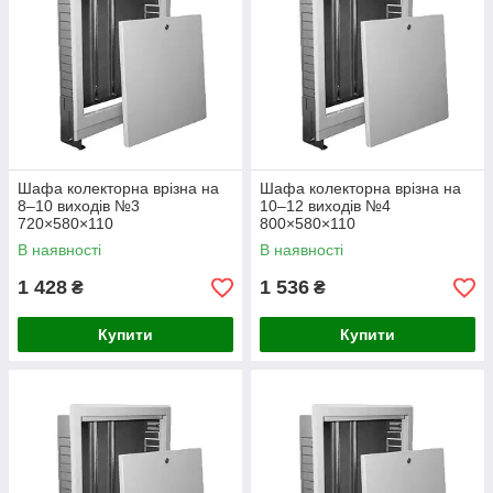
систем на 8–10 виходів.
Шафа №4 (800×580×110 мм) — для
систем на 10–12 виходів.
Шафа №5 (970×580×110 мм) — для
систем на 12–14 виходів.
Шафа колекторна врізна на
Шафа колекторна врізна на
Шафа №6 (1145×580×110 мм) — для
8–10 виходів №3
10–12 виходів №4
великих систем на 14–16 виходів.
720×580×110
800×580×110
В наявності
В наявності
1 428
1 536
₴
₴
Переваги
Купити
Купити
Естетичний вигляд:
прихований монтаж дозволяє повністю
сховати комунікації в стіні.