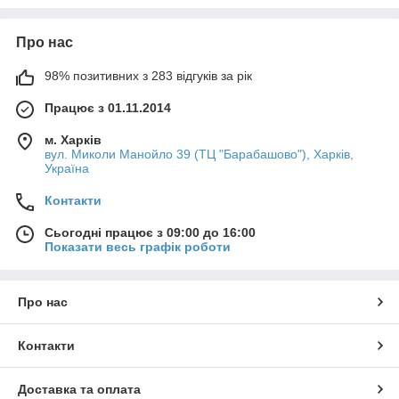
механічних пошкоджень.
сервоприводи). Якщо ви плануєте
встановлювати насосну групу, обирайте модель
Про нас
із запасом по ширині. Також переконайтеся, що
глибина ніші у вашій стіні дозволяє розмістити
Універсальність:
98% позитивних з 283 відгуків за рік
корпус шафи без порушення цілісності несучих
підходять як для систем теплої підлоги, так і
конструкцій.
Працює з 01.11.2014
для радіаторного опалення.
м. Харків
вул. Миколи Манойло 39 (ТЦ "Барабашово"), Харків,
Україна
Часті запитання
Контакти
Як правильно підібрати розмір шафи?
Сьогодні працює з 09:00 до 16:00
Показати весь графік роботи
Орієнтуйтеся на кількість виходів вашого колектора.
Ми пропонуємо моделі від №1 (на 2-4 виходи) до
№6 (на 14-16 виходів), що охоплюють потреби
Про нас
будь-якої системи.
Контакти
Чи можна встановити шафу в гіпсокартонну
Доставка та оплата
стіну?