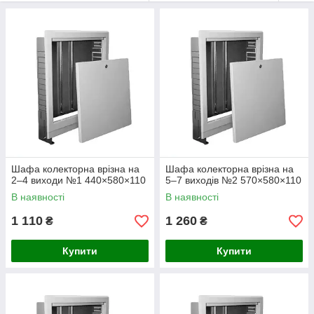
водорозподілу, дозволяючи акуратно розмістити
обладнання всередині стіни. Використання таких
шаф забезпечує вільний доступ до запірної
арматури, витратомірів та насосних груп для їх
обслуговування чи налаштування. Завдяки врізній
конструкції, вони не займають корисного простору
в приміщенні та гармонійно вписуються в інтер'єр.
Це ідеальний вибір для тих, хто цінує порядок,
безпеку та функціональність інженерних систем.
Шафа колекторна врізна на
Шафа колекторна врізна на
2–4 виходи №1 440×580×110
5–7 виходів №2 570×580×110
Асортимент групи
В наявності
В наявності
Шафа №1 (440×580×110 мм) — для
1 110
1 260
₴
₴
систем на 2–4 виходи.
Купити
Купити
Шафа №2 (570×580×110 мм) — для
систем на 5–7 виходів.
Шафа №3 (720×580×110 мм) — для