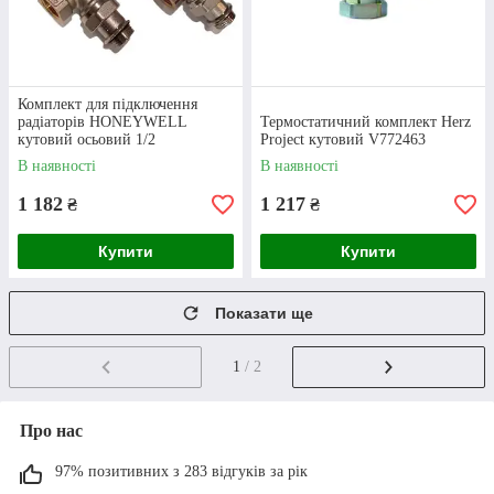
Комплект для підключення
радіаторів HONEYWELL
Термостатичний комплект Herz
кутовий осьовий 1/2
Project кутовий V772463
В наявності
В наявності
Оплата
1 182
1 217
₴
₴
Ви можете внести часткову передоплату (від
Купити
Купити
500 грн) або розрахуватися повністю,
здійснивши переказ за на рахунок компанії.
Показати ще
1
/ 2
Про нас
97% позитивних з 283 відгуків за рік