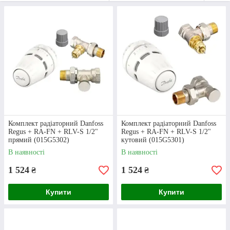
опалення, а
комплект з
клапанами?
Ласкаво просимо в «Клондайк»!
Наша компанія пропонує понад 11 тисяч
різноманітних товарів для облаштування системи
водопостачання та опалення. У нашому
Комплект радіаторний Danfoss
Комплект радіаторний Danfoss
асортименті точно знайдеться той пристрій чи
Regus + RA-FN + RLV-S 1/2"
Regus + RA-FN + RLV-S 1/2"
деталь, що вам потрібні!
прямий (015G5302)
кутовий (015G5301)
В наявності
В наявності
1 524
1 524
₴
₴
Приступити до вибору
Купити
Купити