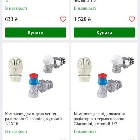
1/2
осьовий 1/2
Комплект для кутового
В наявності
В наявності
підключення радіаторів Giacomini
633
1 520
₴
₴
Купити
Купити
Латунний комплект з різьбовим
Комплект для підключення
Комплект для підключення
підключенням. Складається з трьох
радіаторів Giacomini, кутовий
радіаторів з термоголовою
1/2Х16
Giacomini, кутовий 1/2
елементів: радіаторний, термостатичний і
запірний клапани.
В наявності
В наявності