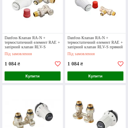
персоналу
Кожен член нашої команди має надзвичайно
великий досвід. Менеджери чудово
розбираються не лише в асортименті, але й
знаються на тонкощах встановлення різних
Danfoss Клапан RA-N +
Danfoss Клапан RA-N +
приладів!
термостатичний елемент RAE +
термостатичний елемент RAE +
запірний клапан RLV-S
запірний клапан RLV-S прямий
кутовий
Під замовлення
Під замовлення
1 084
1 084
₴
₴
Швидкість
Купити
Купити
відправок
Хочете купити крани для радіаторів опалення,
однак непокоїтеся через те, що доставка
товарів займе занадто багато часу? Ми
відправляємо замовлення впродовж 24 годин з
моменту узгодження усіх деталей!