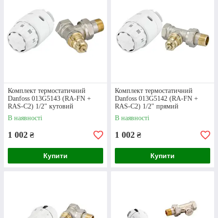
Чому клієнти з усіх куточків України
обирають «Клондайк»?
Товарне
різноманіття
Комплект термостатичний
Комплект термостатичний
Danfoss 013G5143 (RA-FN +
Danfoss 013G5142 (RA-FN +
“Клондайк” - це інтернет-магазин, в якому
RAS-C2) 1/2" кутовий
RAS-C2) 1/2" прямий
знайдеться будь-який пристрій, що може
В наявності
В наявності
знадобиться в ході облаштування системи
опалення чи водопостачання. У нас можна
1 002
1 002
₴
₴
придбати як
крани радіаторні
, так і самі
радіатори, котли, термостати та багато іншого!
Купити
Купити
Компетентність