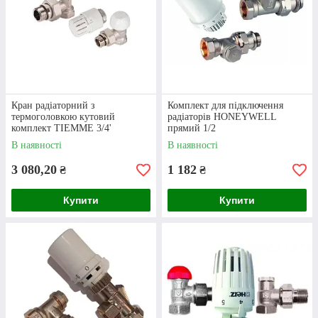
Оформлення
Щоб придбати комплект кранів для радіатора,
залиште заявку через сайт або зв’яжіться з
нами у телефонному режимі.
Кран радіаторний з
Комплект для підключення
термоголовкою кутовий
радіаторів HONEYWELL
комплект TIEMME 3/4'
прямий 1/2
В наявності
В наявності
3 080,20
1 182
₴
₴
Купити
Купити
Узгодження
Спеціаліст у ході спілкування з вами уточнить
всі деталі замовлення, а також перевірить дані
для його відправки.