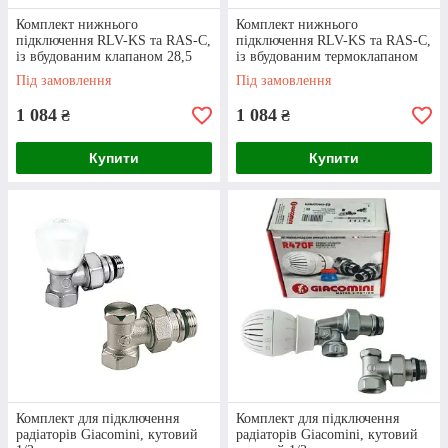
клапанами: хіти продажу
Комплект нижнього
Комплект нижнього
підключення RLV-KS та RAS-C,
підключення RLV-KS та RAS-C,
із вбудованим клапаном 28,5
із вбудованим термоклапаном
Danfoss кутовий
Danfoss 28,5 прямий
Під замовлення
Під замовлення
1 084
1 084
₴
₴
Купити
Купити
Комплект для підключення радіаторів різних
типів. Латунні елементи з хромовим
покриттям.
Комплект для підключення
Комплект для підключення
радіаторів Giacomini, кутовий
радіаторів Giacomini, кутовий