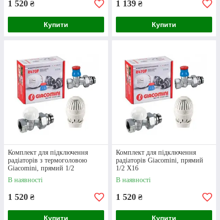
1 520
1 139
₴
₴
Комплект для підключення
радіаторів Giacomini кутовий
Купити
Купити
осьовий
Комплект для підключення
Комплект для підключення
радіаторів з термоголовою
радіаторів Giacomini, прямий
Giacomini, прямий 1/2
1/2 X16
В наявності
В наявності
Комплект для кутового підключення
радіаторів. Всі елементи — латунні з
1 520
1 520
₴
₴
хромовим покриттям.
Купити
Купити