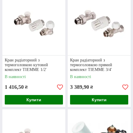
Комплект для підключення
радіаторів HONEYWELL
Контактна iнформацiя
Кран радіаторний з
Кран радіаторний з
термоголовкою кутовий
термоголовкою прямий
комплект TIEMME 1/2'
комплект TIEMME 3/4'
Як замовити сантехніку на нашому сайті?
В наявності
В наявності
1 416,50
3 389,90
₴
₴
Купити
Купити