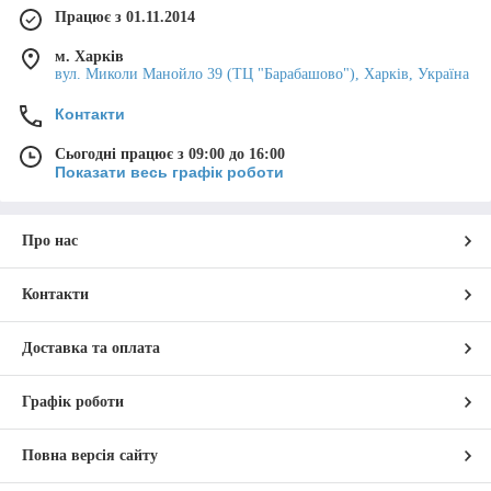
Доставка
Працює з 01.11.2014
м. Харків
Відправляємо
крани термостатичні
,
вул. Миколи Манойло 39 (ТЦ "Барабашово"), Харків, Україна
радіатори, котли та фітинги у будь-який
куточок країни Новою поштою, УкрПоштою
Контакти
чи Delivery.
Сьогодні працює з 09:00 до 16:00
Показати весь графік роботи
Доставка i оплата
Про нас
Контакти
Доставка та оплата
Графік роботи
Повна версія сайту