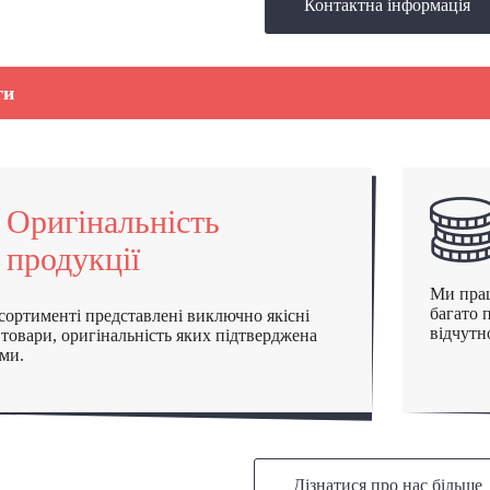
Контактна iнформацiя
ги
Оригінальність
продукції
Ми прац
багато 
сортименті представлені виключно якісні
відчутн
 товари, оригінальність яких підтверджена
ми.
Дiзнатися про нас бiльше