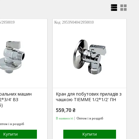
/2950019
2953N0404/2950010
пральних машин
Кран для побутових приладів з
*3/4' ВЗ
чашкою TIEMME 1/2*1/2' ПН
5)
559,70 ₴
В наявності
Оптом і в роздріб
птом і в роздріб
Купити
Купити