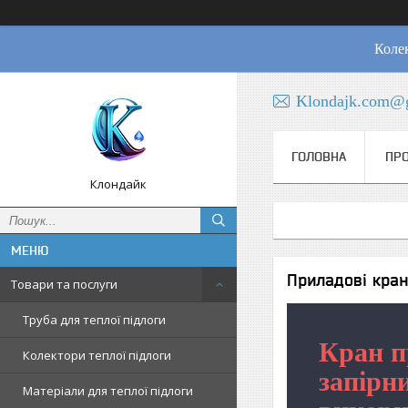
Колек
Klondajk.com@
ГОЛОВНА
ПРО
Клондайк
Приладові кра
Товари та послуги
Труба для теплої підлоги
Кран п
Колектори теплої підлоги
запірн
Матеріали для теплої підлоги