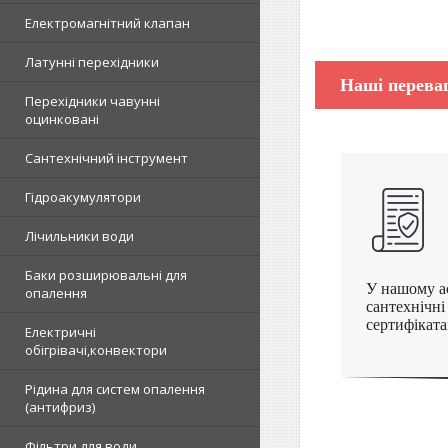
Електромагнітний клапан
Латунні перехідники
Наші перева
Перехідники чавунні
оцинковані
Сантехнічний інструмент
Гідроакумулятори
Лічильники води
Баки розширювальні для
У нашому а
опалення
сантехнічні
сертифіката
Електричні
обігрівачі,конвектори
Рідина для систем опалення
(антифриз)
Фільтри для води