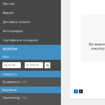
Про нас
Відгуки
Доставка і оплата
Фотогалерея
Сертифікати та ліцензії
Ви может
покупку
ФІЛЬТРИ
Ціна
Наявність
В наявності
47
Виробник
Aquastrong
16