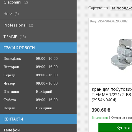
Giacomini
2
Herz
3
2954N0404/2950002
Professional
2
TIEMME
13
ГРАФІК РОБОТИ
Понеділок
09:00
16:00
Вівторок
09:00
16:00
Середа
09:00
16:00
Четвер
09:00
16:00
Кран для побутових
Пʼятниця
Вихідний
TIEMME 1/2*1/2' ВЗ
(2954N0404)
Субота
09:00
16:00
Неділя
Вихідний
390,60 ₴
В наявності
Оптом і в роз
КОНТАКТИ
Купити