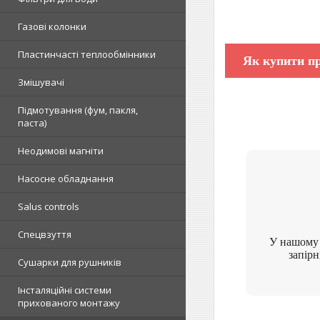
Газові колонки
Пластинчасті теплообмінники
Як купити пр
Змішувачі
Підмотування (фум, пакля,
паста)
Неодимові магніти
Насосне обладнання
Salus controls
Спецвзуття
У нашому 
запірн
Сушарки для рушників
Інсталяційні системи
прихованого монтажу