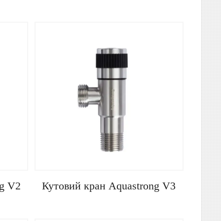
очий
Кран, схожий на трійник. Для
10°C
підключення пральних і посудомийних
машин. До 100°C.
g V2
Кутовий кран Aquastrong V3