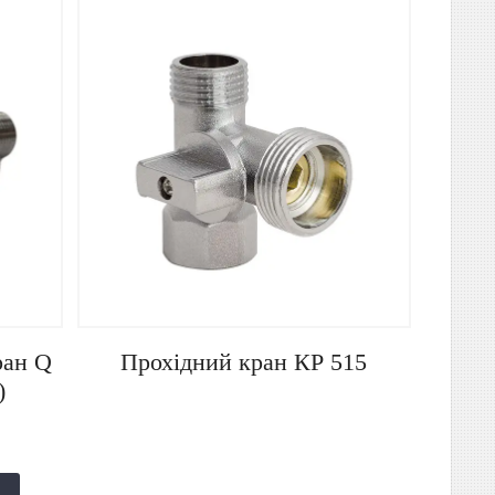
ран Q
Прохідний кран КР 515
)