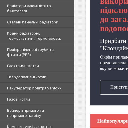
викори
Радіатори алюмінієві та
підклю
біметалеві
до заг
Сталеві панельні радіатори
водопо
Крани радіаторні,
термостатичні, термоголови.
Придбати 
"Клондайк
Поліпропіленові труби та
фітинги (PPR)
Окрім приладо
представлена
Електричні котли
яку ви можете
Твердопаливні котли
Приступ
Рекуператор повітря Ventoxx
Приладовий к
Термін слу
Газові котли
Виробн
Бойлери прямого та
непрямого нагріву
Найпопулярн
Комплектуючі для котлів