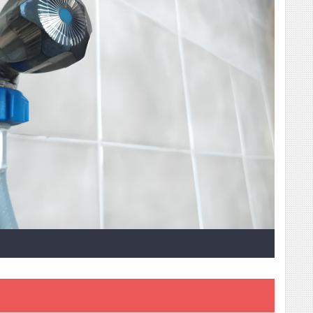
ий до
Підходить для підключення побутових
пристроїв. Нержавіюча сталь.
Виробництво — Угорщина.