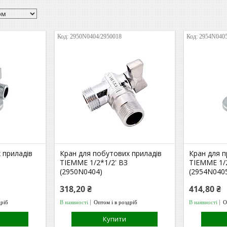
2950N0404/2950018
2954N0405
 приладів
Кран для побутових приладів
Кран для 
TIEMME 1/2*1/2' ВЗ
TIEMME 1/2
(2950N0404)
(2954N040
318,20 ₴
414,80 ₴
дріб
В наявності
Оптом і в роздріб
В наявності
О
Купити