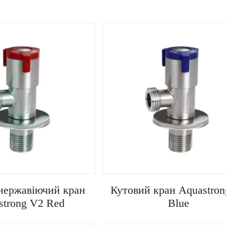
кран для підключення
Кран із нержавіючої сталі. Роб
домийних машин та інших
температурний діапазон — від -
їв. До 100°C. Чехія.
до +120°C.
нержавіючий кран
Кутовий кран Aquastron
strong V2 Red
Blue