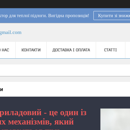
тор для теплої підлоги. Вигідна пропозиція!
Купити зі зниж
gmail.com
 НАС
КОНТАКТИ
ДОСТАВКА І ОПЛАТА
СТАТТІ
ни
риладовий - це один із
их механізмів, який