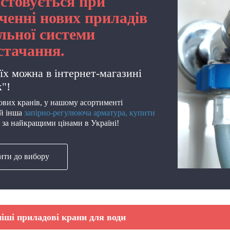
стовується при
ченні нових приладів
альної системи
стачання.
їх можна в інтернет-магазині
"!
вих кранів, у нашому асортименті
 й інша
запірно-регулююча арматура, купити
 за найкращими цінами в Україні!
ити до вибору
ран із нержавіючої сталі.
Кран із нержавіючої сталі, стійк
жби — близько 15 років.
корозії. Витримує до 120°C.
ицтво — Угорщина.
Виробництво — Угорщина.
іші приладові крани для води