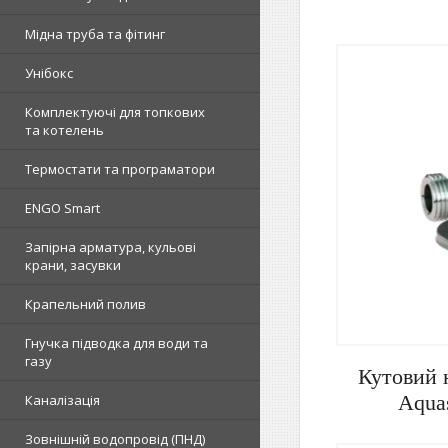
Мідна труба та фітинг
Унібокс
Комплектуючі для топкових
та котелень
Термостати та програматори
ENGO Smart
Запірна арматура, кульові
крани, засувки
Латунний 
бачків, посу
Крапельний полив
пристро
Гнучка підводка для води та
газу
Кутовий 
Aqua
Каналізація
Зовнішній водопровід (ПНД)