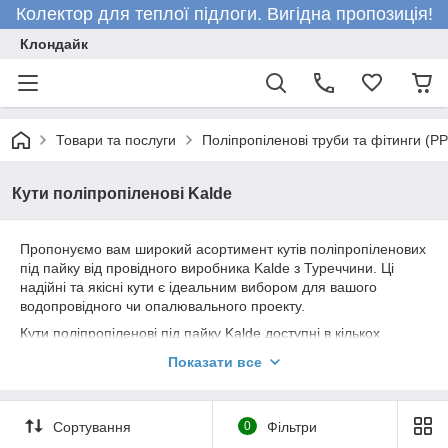
Колектор для теплої підлоги. Вигідна пропозиція!
Клондайк
Товари та послуги
Поліпропіленові труби та фітинги (P
Кути поліпропіленові Kalde
Пропонуємо вам широкий асортимент кутів поліпропіленових
під пайку від провідного виробника Kalde з Туреччини. Ці
надійні та якісні кути є ідеальним вибором для вашого
водопровідного чи опалювального проекту.
Кути поліпропіленові під пайку Kalde доступні в кількох
різновидах, щоб задовольнити різні потреби та вимоги
Показати все
клієнтів:
Різні кути: Ці кути оснащені різьбовими з'єднаннями для
надійної фіксації та забезпечення герметичності системи.
Сортування
0
Фільтри
Різьбові кути під пайку Kalde легко монтуються та