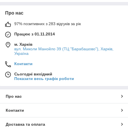
Довіртеся якості Kalde та виберіть наш інтернет-магазин
Клондайк для вашої покупки поліпропіленових кутів під пайку!
Про нас
Зробіть ваш проект міцним та надійним за допомогою Kalde
та Клондайк!
97% позитивних з 283 відгуків за рік
Працює з 01.11.2014
м. Харків
вул. Миколи Манойло 39 (ТЦ "Барабашово"), Харків,
Україна
Контакти
Сьогодні вихідний
Показати весь графік роботи
Про нас
Контакти
Доставка та оплата