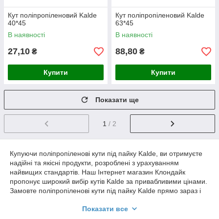
Кут поліпропіленовий Kalde
Кут поліпропіленовий Kalde
40*45
63*45
В наявності
В наявності
27,10
88,80
₴
₴
Купити
Купити
Показати ще
1
/ 2
Купуючи поліпропіленові кути під пайку Kalde, ви отримуєте
надійні та якісні продукти, розроблені з урахуванням
найвищих стандартів. Наш Інтернет магазин Клондайк
пропонує широкий вибір кутів Kalde за привабливими цінами.
Замовте поліпропіленові кути під пайку Kalde прямо зараз і
створіть надійну систему водопостачання або опалення для
Показати все
вашого будинку або офісу.